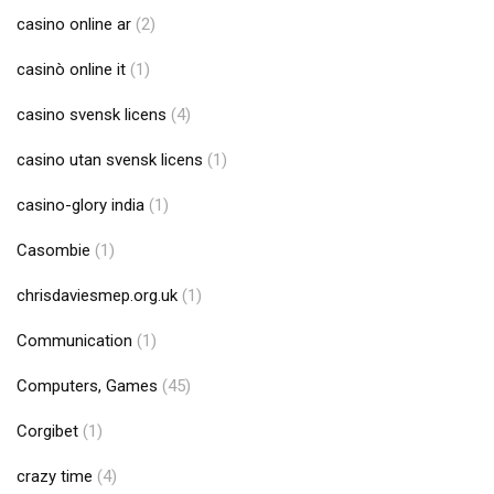
casino online ar
(2)
casinò online it
(1)
casino svensk licens
(4)
casino utan svensk licens
(1)
casino-glory india
(1)
Casombie
(1)
chrisdaviesmep.org.uk
(1)
Communication
(1)
Computers, Games
(45)
Corgibet
(1)
crazy time
(4)