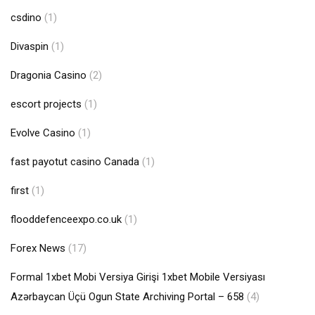
csdino
(1)
Divaspin
(1)
Dragonia Casino
(2)
escort projects
(1)
Evolve Casino
(1)
fast payotut casino Canada
(1)
first
(1)
flooddefenceexpo.co.uk
(1)
Forex News
(17)
Formal 1xbet Mobi Versiya Girişi 1xbet Mobile Versiyası
Azərbaycan Üçü Ogun State Archiving Portal – 658
(4)