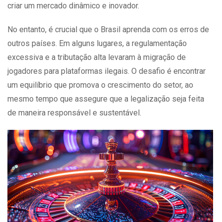
criar um mercado dinâmico e inovador.
No entanto, é crucial que o Brasil aprenda com os erros de
outros países. Em alguns lugares, a regulamentação
excessiva e a tributação alta levaram à migração de
jogadores para plataformas ilegais. O desafio é encontrar
um equilíbrio que promova o crescimento do setor, ao
mesmo tempo que assegure que a legalização seja feita
de maneira responsável e sustentável.