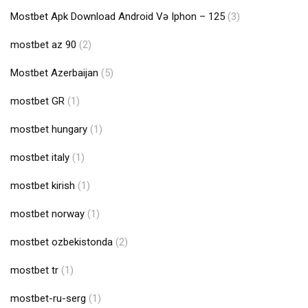
Mostbet Apk Download Android Və Iphon – 125
(3)
mostbet az 90
(2)
Mostbet Azerbaijan
(5)
mostbet GR
(1)
mostbet hungary
(1)
mostbet italy
(1)
mostbet kirish
(1)
mostbet norway
(1)
mostbet ozbekistonda
(2)
mostbet tr
(1)
mostbet-ru-serg
(1)