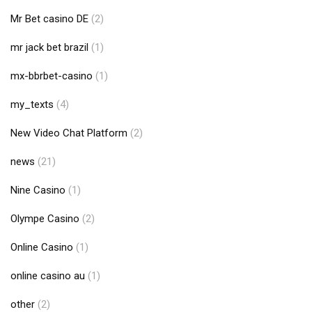
Mr Bet casino DE
(2)
mr jack bet brazil
(1)
mx-bbrbet-casino
(1)
my_texts
(4)
New Video Chat Platform
(2)
news
(21)
Nine Casino
(1)
Olympe Casino
(2)
Online Casino
(1)
online casino au
(1)
other
(2)