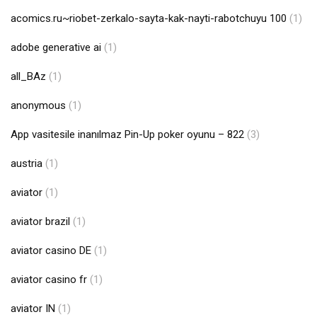
acomics.ru~riobet-zerkalo-sayta-kak-nayti-rabotchuyu 100
(1)
adobe generative ai
(1)
all_BAz
(1)
anonymous
(1)
App vasitesile inanılmaz Pin-Up poker oyunu – 822
(3)
austria
(1)
aviator
(1)
aviator brazil
(1)
aviator casino DE
(1)
aviator casino fr
(1)
aviator IN
(1)