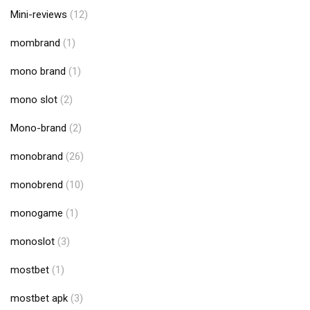
Mini-reviews
(12)
mombrand
(1)
mono brand
(1)
mono slot
(2)
Mono-brand
(2)
monobrand
(26)
monobrend
(10)
monogame
(1)
monoslot
(3)
mostbet
(1)
mostbet apk
(3)