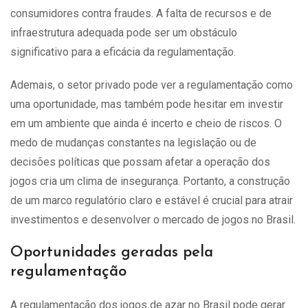
consumidores contra fraudes. A falta de recursos e de
infraestrutura adequada pode ser um obstáculo
significativo para a eficácia da regulamentação.
Ademais, o setor privado pode ver a regulamentação como
uma oportunidade, mas também pode hesitar em investir
em um ambiente que ainda é incerto e cheio de riscos. O
medo de mudanças constantes na legislação ou de
decisões políticas que possam afetar a operação dos
jogos cria um clima de insegurança. Portanto, a construção
de um marco regulatório claro e estável é crucial para atrair
investimentos e desenvolver o mercado de jogos no Brasil.
Oportunidades geradas pela
regulamentação
A regulamentação dos jogos de azar no Brasil pode gerar