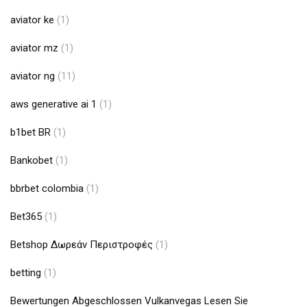
aviator ke
(1)
aviator mz
(1)
aviator ng
(11)
aws generative ai 1
(1)
b1bet BR
(1)
Bankobet
(1)
bbrbet colombia
(1)
Bet365
(1)
Betshop Δωρεάν Περιστροφές
(1)
betting
(1)
Bewertungen Abgeschlossen Vulkanvegas Lesen Sie