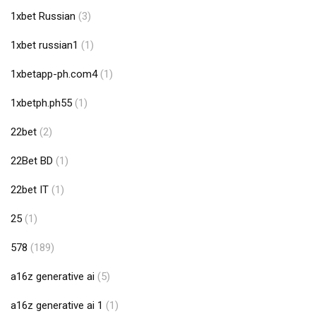
1xbet Russian
(3)
1xbet russian1
(1)
1xbetapp-ph.com4
(1)
1xbetph.ph55
(1)
22bet
(2)
22Bet BD
(1)
22bet IT
(1)
25
(1)
578
(189)
a16z generative ai
(5)
a16z generative ai 1
(1)