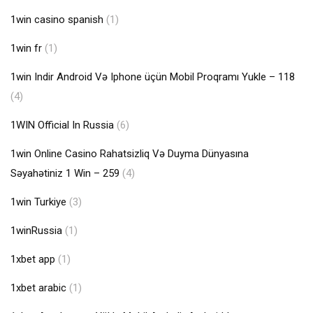
1win casino spanish
(1)
1win fr
(1)
1win Indir Android Və Iphone üçün Mobil Proqramı Yukle – 118
(4)
1WIN Official In Russia
(6)
1win Online Casino Rahatsizliq Və Duyma Dünyasına
Səyahətiniz 1 Win – 259
(4)
1win Turkiye
(3)
1winRussia
(1)
1xbet app
(1)
1xbet arabic
(1)