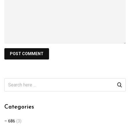
Categories
– 686
(3)