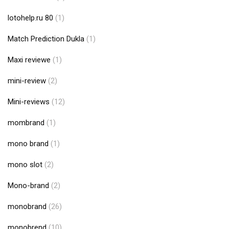
lotohelp.ru 80
(1)
Match Prediction Dukla
(1)
Maxi reviewe
(1)
mini-review
(2)
Mini-reviews
(12)
mombrand
(1)
mono brand
(1)
mono slot
(2)
Mono-brand
(2)
monobrand
(26)
monobrend
(10)