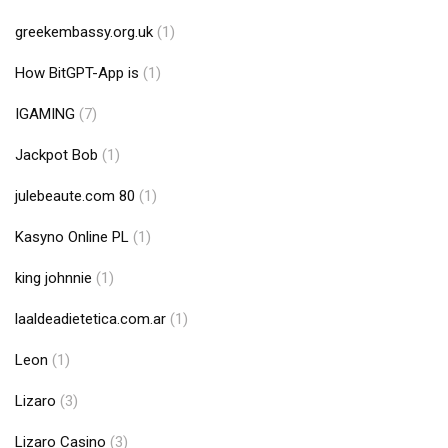
greekembassy.org.uk
(1)
How BitGPT-App is
(1)
IGAMING
(7)
Jackpot Bob
(1)
julebeaute.com 80
(1)
Kasyno Online PL
(1)
king johnnie
(1)
laaldeadietetica.com.ar
(1)
Leon
(1)
Lizaro
(3)
Lizaro Casino
(3)