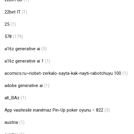
22bet IT
(1)
25
(1)
578
(179)
a16z generative ai
(5)
a16z generative ai 1
(1)
acomics.ru~riobet-zerkalo-sayta-kak-nayti-rabotchuyu 100
(1)
adobe generative ai
(1)
all_BAz
(1)
App vasitesile inanılmaz Pin-Up poker oyunu – 822
(3)
austria
(1)