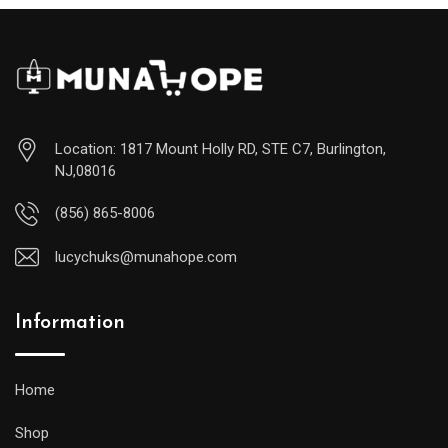
Location: 1817 Mount Holly RD, STE C7, Burlington,
NJ,08016
(856) 865-8006
lucychuks@munahope.com
Information
Home
Shop