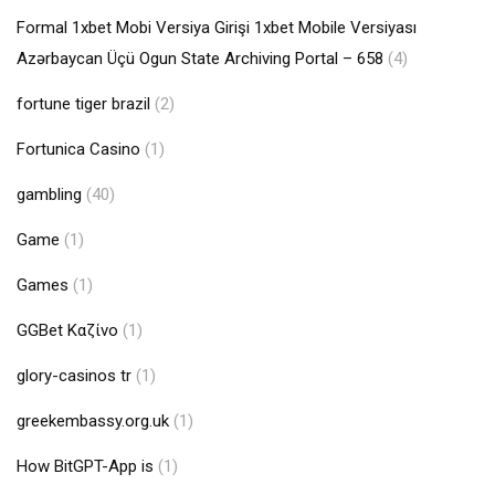
Formal 1xbet Mobi Versiya Girişi 1xbet Mobile Versiyası
Azərbaycan Üçü Ogun State Archiving Portal – 658
(4)
fortune tiger brazil
(2)
Fortunica Casino
(1)
gambling
(40)
Game
(1)
Games
(1)
GGBet Καζίνο
(1)
glory-casinos tr
(1)
greekembassy.org.uk
(1)
How BitGPT-App is
(1)