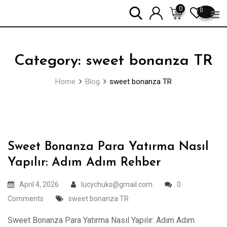
Skip
0
0
to
content
Category:
sweet bonanza TR
Home
Blog
sweet bonanza TR
Sweet Bonanza Para Yatırma Nasıl
Yapılır: Adım Adım Rehber
April 4, 2026
lucychuks@gmail.com
0
Comments
sweet bonanza TR
Sweet Bonanza Para Yatırma Nasıl Yapılır: Adım Adım