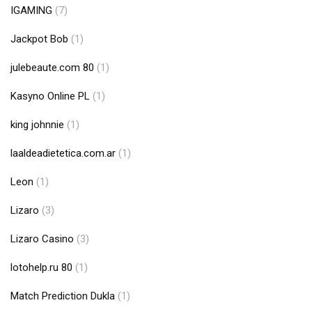
IGAMING
(7)
Jackpot Bob
(1)
julebeaute.com 80
(1)
Kasyno Online PL
(1)
king johnnie
(1)
laaldeadietetica.com.ar
(1)
Leon
(1)
Lizaro
(3)
Lizaro Casino
(3)
lotohelp.ru 80
(1)
Match Prediction Dukla
(1)