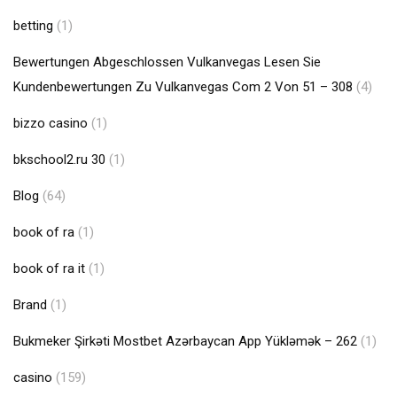
betting
(1)
Bewertungen Abgeschlossen Vulkanvegas Lesen Sie
Kundenbewertungen Zu Vulkanvegas Com 2 Von 51 – 308
(4)
bizzo casino
(1)
bkschool2.ru 30
(1)
Blog
(64)
book of ra
(1)
book of ra it
(1)
Brand
(1)
Bukmeker Şirkəti Mostbet Azərbaycan App Yükləmək – 262
(1)
casino
(159)