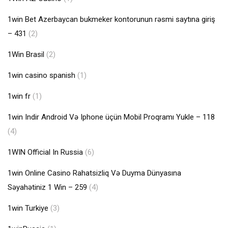
1win Bet Azerbaycan bukmeker kontorunun rəsmi saytına giriş
– 431
(2)
1Win Brasil
(2)
1win casino spanish
(1)
1win fr
(1)
1win Indir Android Və Iphone üçün Mobil Proqramı Yukle – 118
(4)
1WIN Official In Russia
(6)
1win Online Casino Rahatsizliq Və Duyma Dünyasına
Səyahətiniz 1 Win – 259
(4)
1win Turkiye
(3)