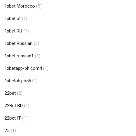
1xbet Morocco
(5)
1xbet pt
(1)
1xbet RU
(1)
1xbet Russian
(3)
1xbet russian1
(1)
1xbetapp-ph.com4
(1)
1xbetph.ph55
(1)
22bet
(2)
22Bet BD
(1)
22bet IT
(1)
25
(1)