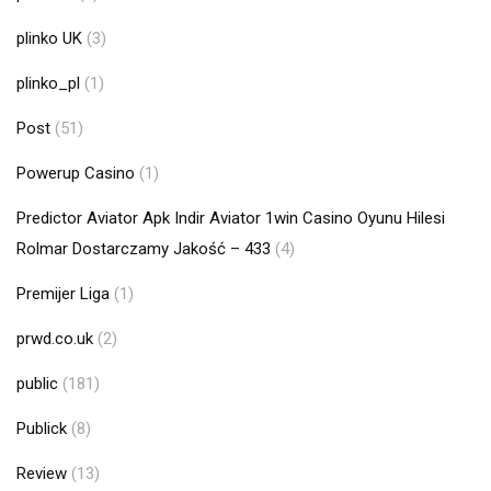
plinko UK
(3)
plinko_pl
(1)
Post
(51)
Powerup Casino
(1)
Predictor Aviator Apk Indir Aviator 1win Casino Oyunu Hilesi
Rolmar Dostarczamy Jakość – 433
(4)
Premijer Liga
(1)
prwd.co.uk
(2)
public
(181)
Publick
(8)
Review
(13)