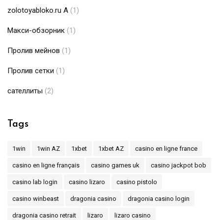
zolotoyabloko.ru A
(1)
Макси-обзорник
(1)
Пролив мейнов
(1)
Пролив сетки
(1)
сателлиты
(2)
Tags
1win
1win AZ
1xbet
1xbet AZ
casino en ligne france
casino en ligne français
casino games uk
casino jackpot bob
casino lab login
casino lizaro
casino pistolo
casino winbeast
dragonia casino
dragonia casino login
dragonia casino retrait
lizaro
lizaro casino