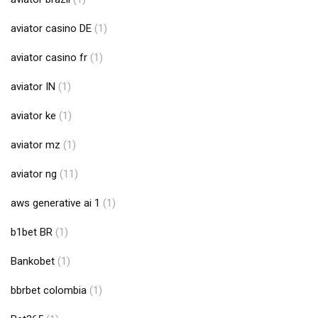
aviator casino DE
(1)
aviator casino fr
(1)
aviator IN
(1)
aviator ke
(1)
aviator mz
(1)
aviator ng
(11)
aws generative ai 1
(1)
b1bet BR
(1)
Bankobet
(1)
bbrbet colombia
(1)