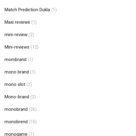
Match Prediction Dukla
(1)
Maxi reviewe
(1)
mini-review
(2)
Mini-reviews
(12)
mombrand
(1)
mono brand
(1)
mono slot
(2)
Mono-brand
(2)
monobrand
(26)
monobrend
(10)
monogame
(1)