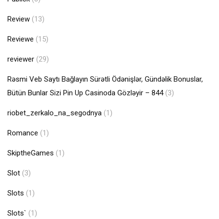
Review
(13)
Reviewe
(15)
reviewer
(29)
Rəsmi Veb Saytı Bağlayın️ Sürətli Ödənişlər, Gündəlik Bonuslar,
Bütün Bunlar Sizi Pin Up Casinoda Gözləyir – 844
(3)
riobet_zerkalo_na_segodnya
(1)
Romance
(1)
SkiptheGames
(1)
Slot
(3)
Slots
(1)
Slots`
(1)