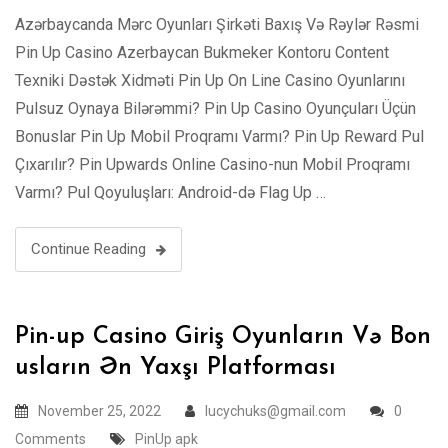
Azərbaycanda Mərc Oyunları Şirkəti Baxış Və Rəylər Rəsmi
Pin Up Casino Azerbaycan Bukmeker Kontoru Content
Texniki Dəstək Xidməti Pin Up On Line Casino Oyunlarını
Pulsuz Oynaya Bilərəmmi? Pin Up Casino Oyunçuları Üçün
Bonuslar Pin Up Mobil Proqramı Varmı? Pin Up Reward Pul
Çıxarılır? Pin Upwards Online Casino-nun Mobil Proqramı
Varmı? Pul Qoyuluşları: Android-də Flag Up …
Continue Reading
Pin-up Casino Giriş Oyunların Və Bon
usların Ən Yaxşı Platforması
November 25, 2022
lucychuks@gmail.com
0
Comments
PinUp apk