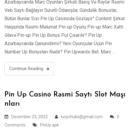
Azərbaycanda Mərc Oyunları Şirkəti Baxış Və Rəylər Rəsmi
Veb Saytı Bağlayın️ Sürətli Ödənişlər, Gündəlik Bonuslar,
Bütün Bunlar Sizi Pin Up Casinoda Gözləyir” Content Şirkət
Haqqında Rəsmi Məlumat Pin-up Oyunu Pin-up Mərc Xətti
Əlavə Pin-up Pin Up Bonus Pul Çıxarılır? Pin Up
Azərbaycanda Qanunidirmi? Yeni Oyunçular Üçün Pin
Number Up Bonusları Nədir? Pin Upwards Bet: Mərc …
Continue Reading
Pin Up Casino Rəsmi Saytı Slot Maşı
nları
December 23, 2022
lucychuks@gmail.com
0
Comments
PinUp apk