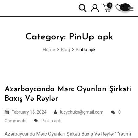
Skip
0
0
to
content
Category:
PinUp apk
Home
Blog
PinUp apk
Azərbaycanda Mərc Oyunları Şirkəti
Baxış Və Rəylər
February 16, 2024
lucychuks@gmail.com
0
Comments
PinUp apk
Azərbaycanda Mərc Oyunları Şirkəti Baxış Və Rəylər” “rəsmi