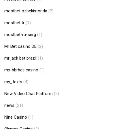
mostbet ozbekistonda
(2)
mostbet tr
(1)
mostbet-ru-serg
(1)
Mr Bet casino DE
(2)
mr jack bet brazil
(1)
mx-bbrbet-casino
(1)
my_texts
(4)
New Video Chat Platform
(2)
news
(21)
Nine Casino
(1)