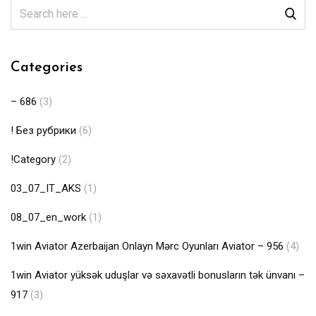
Categories
– 686
(3)
! Без рубрики
(6)
!Category
(2)
03_07_IT_AKS
(1)
08_07_en_work
(1)
1win Aviator Azerbaijan Onlayn Mərc Oyunları Aviator – 956
(4)
1win Aviator yüksək uduşlar və səxavətli bonusların tək ünvanı –
917
(3)