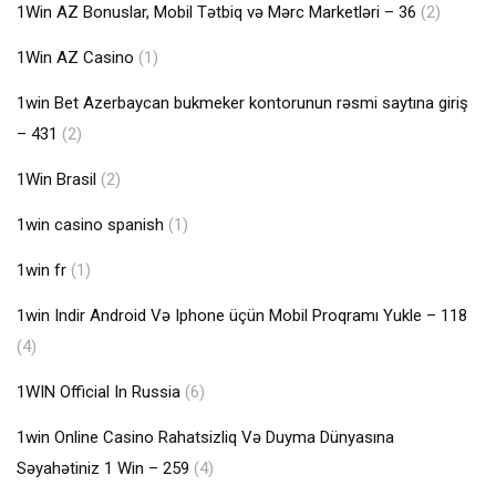
1Win AZ Bonuslar, Mobil Tətbiq və Mərc Marketləri – 36
(2)
1Win AZ Casino
(1)
1win Bet Azerbaycan bukmeker kontorunun rəsmi saytına giriş
– 431
(2)
1Win Brasil
(2)
1win casino spanish
(1)
1win fr
(1)
1win Indir Android Və Iphone üçün Mobil Proqramı Yukle – 118
(4)
1WIN Official In Russia
(6)
1win Online Casino Rahatsizliq Və Duyma Dünyasına
Səyahətiniz 1 Win – 259
(4)