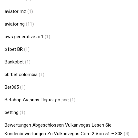
aviator mz
(1)
aviator ng
(11)
aws generative ai 1
(1)
b1bet BR
(1)
Bankobet
(1)
bbrbet colombia
(1)
Bet365
(1)
Betshop Δωρεάν Περιστροφές
(1)
betting
(1)
Bewertungen Abgeschlossen Vulkanvegas Lesen Sie
Kundenbewertungen Zu Vulkanvegas Com 2 Von 51 – 308
(4)