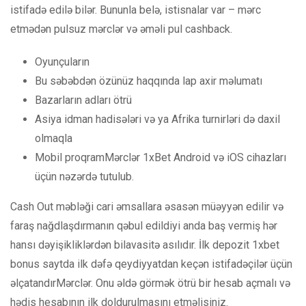
istifadə edilə bilər. Bununla belə, istisnalar var – mərc
etmədən pulsuz mərclər və əməli pul cashback.
Oyunçuların
Bu səbəbdən özünüz haqqında lap axir məlumatı
Bazarların adları ötrü
Asiya idman hadisələri və ya Afrika turnirləri də daxil
olmaqla
Mobil proqramMərclər 1xBet Android və iOS cihazları
üçün nəzərdə tutulub.
Cash Out məbləği cari əmsallara əsasən müəyyən edilir və
faraş nağdlaşdırmanın qəbul edildiyi anda baş vermiş hər
hansı dəyişikliklərdən bilavasitə asılıdır. İlk depozit 1xbet
bonus saytda ilk dəfə qeydiyyatdan keçən istifadəçilər üçün
əlçatandırMərclər. Onu əldə görmək ötrü bir hesab açmalı və
hədis hesabının ilk doldurulmasını etməlisiniz.