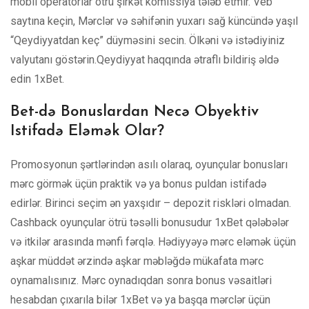
mobil operatorlar ötrü şirkət komissiya tələb etmir. Veb
saytına keçin, Mərclər və səhifənin yuxarı sağ küncündə yaşıl
“Qeydiyyatdan keç” düyməsini secin. Ölkəni və istədiyiniz
valyutanı göstərin.Qeydiyyat haqqında ətraflı bildiriş əldə
edin 1xBet.
Bet-də Bonuslardan Necə Obyektiv
Istifadə Eləmək Olar?
Promosyonun şərtlərindən asılı olaraq, oyunçular bonusları
mərc görmək üçün praktik və ya bonus puldan istifadə
edirlər. Birinci seçim ən yaxşıdır – depozit riskləri olmadan.
Cashback oyunçular ötrü təsəlli bonusudur 1xBet qələbələr
və itkilər arasında mənfi fərqlə. Hədiyyəyə mərc eləmək üçün
aşkar müddət ərzində aşkar məbləğdə mükafata mərc
oynamalısınız. Mərc oynadıqdan sonra bonus vəsaitləri
hesabdan çıxarıla bilər 1xBet və ya başqa mərclər üçün