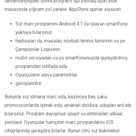
tamamlandıqdan sonra proqramı işə yıxmaq üçün əsər
masasında yiğcam yol yaranır. AppStore qumar siyasəti
Siz mərc proqramını Android 4.1 ilə işləyən smartfona
yükləyə bilərsiniz.
hadisələri ilə, məsələn, növbəti tennis turnirinin və ya
Çempionlar Liqasının
mobil versiyadan və ya smartfonunuzda quraşdırılmış
proqramdan istifadə edə
Oyunçuların əlavə parametrlər
genişləndirir.
Bununla siz idmana mərc edə, kazinoya baş çəkə,
promosyonlarda iştirak edə, əmanəti doldura, uduşları ard ala
bilərsiniz. Proqram dəyişməz işləyir və ehtimalları əlbəəl
yeniləyir. Oyunçular həmçinin mərc proqramlarını iOS
cihazlarında quraşdıra bilərlər. Bunun ötrü siz bukmeker