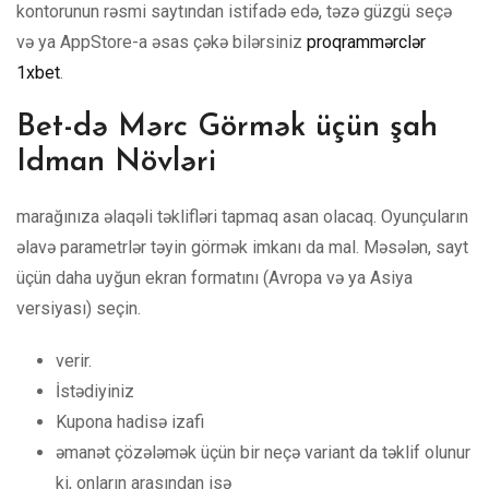
kontorunun rəsmi saytından istifadə edə, təzə güzgü seçə
və ya AppStore-a əsas çəkə bilərsiniz
proqrammərclər
1xbet
.
Bet-də Mərc Görmək üçün şah
Idman Növləri
marağınıza əlaqəli təklifləri tapmaq asan olacaq. Oyunçuların
əlavə parametrlər təyin görmək imkanı da mal. Məsələn, sayt
üçün daha uyğun ekran formatını (Avropa və ya Asiya
versiyası) seçin.
verir.
İstədiyiniz
Kupona hadisə izafi
əmanət çözələmək üçün bir neçə variant da təklif olunur
ki, onların arasından isə