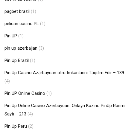
pagbet brazil
(1)
pelican casino PL
(1)
Pin UP
(1)
pin up azerbaijan
(3)
Pin Up Brazil
(1)
Pin Up Casino Azərbaycan ötrü Imkanlarını Təqdim Edir – 139
(4)
Pin UP Online Casino
(1)
Pin Up Online Casino Azerbaycan ️ Onlayn Kazino PinUp Rəsmi
Saytı – 213
(4)
Pin Up Peru
(2)