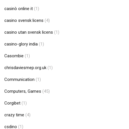
casinò online it
(1)
casino svensk licens
(4)
casino utan svensk licens
(1)
casino-glory india
(1)
Casombie
(1)
chrisdaviesmep.org.uk
(1)
Communication
(1)
Computers, Games
(45)
Corgibet
(1)
crazy time
(4)
csdino
(1)