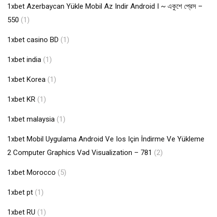
1xbet Azerbaycan Yükle Mobil Az Indir Android I ~ একুশে প্রেস –
550
(1)
1xbet casino BD
(1)
1xbet india
(1)
1xbet Korea
(1)
1xbet KR
(1)
1xbet malaysia
(1)
1xbet Mobil Uygulama Android Ve Ios Için İndirme Ve Yükleme
2 Computer Graphics Vəd Visualization – 781
(2)
1xbet Morocco
(5)
1xbet pt
(1)
1xbet RU
(1)