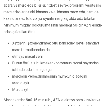
apara və mərc edə bilərlər. 1xBet seyrək proqramı vasitəsilə
mərc edənlər nəinki idmana və e-idmana mərc edə, həm də
kazinolara və televiziya oyunlarına çıxış əldə edə bilərlər.
Minimum miqdar doldurulmasının məbləği 50-dir AZN elliklə
ödəniş üsulları ötrü.
Xəttlərini şaxələndirmək ötrü bahisçilər qeyri-standart
mərc formatlarından da
etməyə macal verir.
Bunun ötrü siz bukmeker kontorunun rəsmi saytından
istifadə edə, təzə güzgü
mərclərin yerləşdirilməsinin mümkün olacağını
təsdiqləyir.
Mərc saytı
Manat kartlar ötrü 15 min rubl, AZN elektron para kisələri və