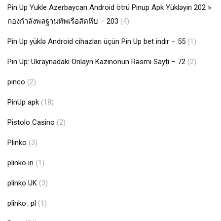
Pin Up Yukle Azerbaycan Android ötrü Pinup Apk Yükləyin 202 »
กองกำลังพลฐานทัพเรือสัตหีบ – 203
(4)
Pin Up yüklə Android cihazları üçün Pin Up bet indir – 55
(1)
Pin Up: Ukraynadakı Onlayn Kazinonun Rəsmi Saytı – 72
(2)
pinco
(2)
PinUp apk
(18)
Pistolo Casino
(2)
Plinko
(3)
plinko in
(1)
plinko UK
(3)
plinko_pl
(1)