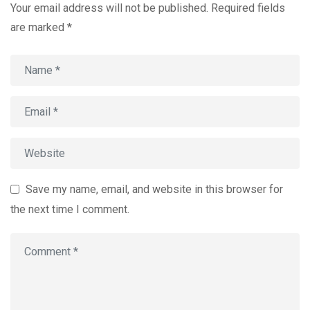
Your email address will not be published.
Required fields
are marked
*
Save my name, email, and website in this browser for
the next time I comment.