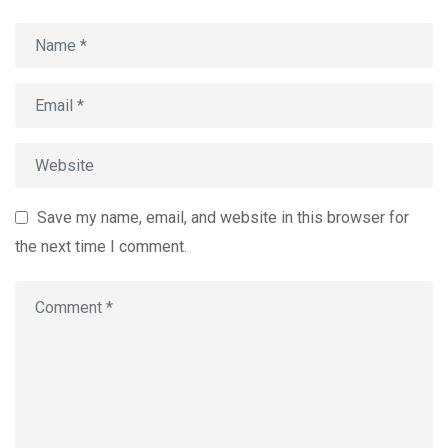
Save my name, email, and website in this browser for
the next time I comment.