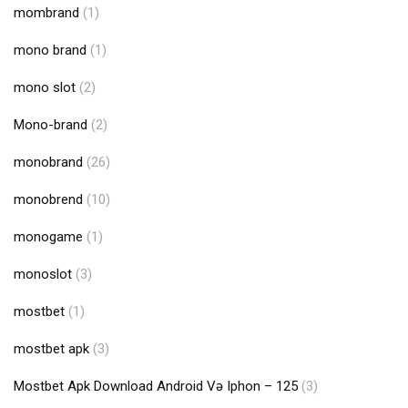
mombrand
(1)
mono brand
(1)
mono slot
(2)
Mono-brand
(2)
monobrand
(26)
monobrend
(10)
monogame
(1)
monoslot
(3)
mostbet
(1)
mostbet apk
(3)
Mostbet Apk Download Android Və Iphon – 125
(3)