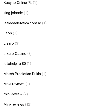
Kasyno Online PL
(1)
king johnnie
(1)
laaldeadietetica.com.ar
(1)
Leon
(1)
Lizaro
(3)
Lizaro Casino
(3)
lotohelp.ru 80
(1)
Match Prediction Dukla
(1)
Maxi reviewe
(1)
mini-review
(2)
Mini-reviews
(12)