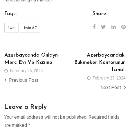
Tags:
Share:
1win
1win AZ
Azərbaycanda Onlayn
Azərbaycandakı
Mərc Evi Və Kazino
Bukmeker Kontorunun
Icmalı
February 25, 2024
February 25, 2024
Previous Post
Next Post
Leave a Reply
Your email address will not be published.
Required fields
are marked
*