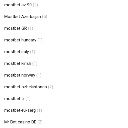
mostbet az 90
(2)
Mostbet Azerbaijan
(5)
mostbet GR
(1)
mostbet hungary
(1)
mostbet italy
(1)
mostbet kirish
(1)
mostbet norway
(1)
mostbet ozbekistonda
(2)
mostbet tr
(1)
mostbet-ru-serg
(1)
Mr Bet casino DE
(2)