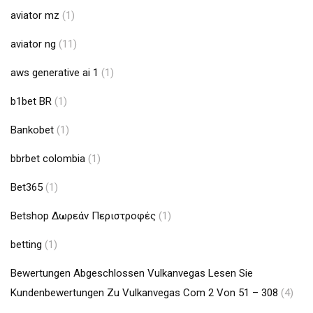
aviator mz
(1)
aviator ng
(11)
aws generative ai 1
(1)
b1bet BR
(1)
Bankobet
(1)
bbrbet colombia
(1)
Bet365
(1)
Betshop Δωρεάν Περιστροφές
(1)
betting
(1)
Bewertungen Abgeschlossen Vulkanvegas Lesen Sie
Kundenbewertungen Zu Vulkanvegas Com 2 Von 51 – 308
(4)