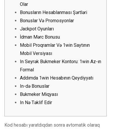
Olar
Bonusların Hesablanması Şərtləri
Bonuslar Və Promosyonlar
Jackpot Oyunları
İdman Mərc Bonusu
Mobil Proqramlar Və 1win Saytının
Mobil Versiyası
In Seyrək Bukmeker Kontoru: 1win Az-ın
Formal
Addımda 1win Hesabının Qeydiyyatı
In-də Bonuslar
Bukmeker Miqyası
In Nə Təklif Edir
Kod hesabı yaratdıqdan sonra avtomatik olaraq