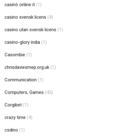
casinò online it
(1)
casino svensk licens
(4)
casino utan svensk licens
(1)
casino-glory india
(1)
Casombie
(1)
chrisdaviesmep.org.uk
(1)
Communication
(1)
Computers, Games
(45)
Corgibet
(1)
crazy time
(4)
csdino
(1)