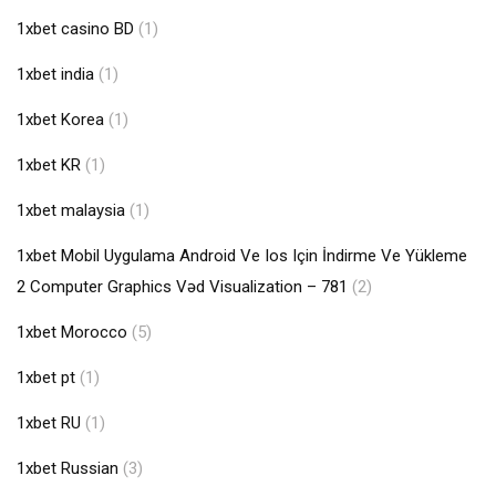
1xbet casino BD
(1)
1xbet india
(1)
1xbet Korea
(1)
1xbet KR
(1)
1xbet malaysia
(1)
1xbet Mobil Uygulama Android Ve Ios Için İndirme Ve Yükleme
2 Computer Graphics Vəd Visualization – 781
(2)
1xbet Morocco
(5)
1xbet pt
(1)
1xbet RU
(1)
1xbet Russian
(3)