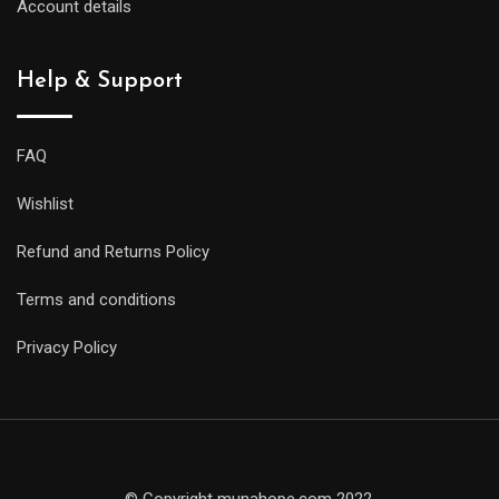
Account details
Help & Support
FAQ
Wishlist
Refund and Returns Policy
Terms and conditions
Privacy Policy
© Copyright munahope.com 2022.