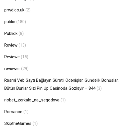
prwd.co.uk
(2)
public
(180)
Publick
(8)
Review
(13)
Reviewe
(15)
reviewer
(29)
Rəsmi Veb Saytı Bağlayın️ Sürətli Ödənişlər, Gündəlik Bonuslar,
Bütün Bunlar Sizi Pin Up Casinoda Gözləyir – 844
(3)
riobet_zerkalo_na_segodnya
(1)
Romance
(1)
SkiptheGames
(1)