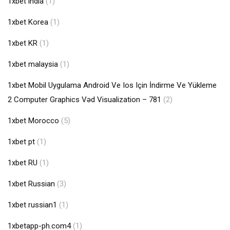
1xbet india
(1)
1xbet Korea
(1)
1xbet KR
(1)
1xbet malaysia
(1)
1xbet Mobil Uygulama Android Ve Ios Için İndirme Ve Yükleme
2 Computer Graphics Vəd Visualization – 781
(2)
1xbet Morocco
(5)
1xbet pt
(1)
1xbet RU
(1)
1xbet Russian
(3)
1xbet russian1
(1)
1xbetapp-ph.com4
(1)