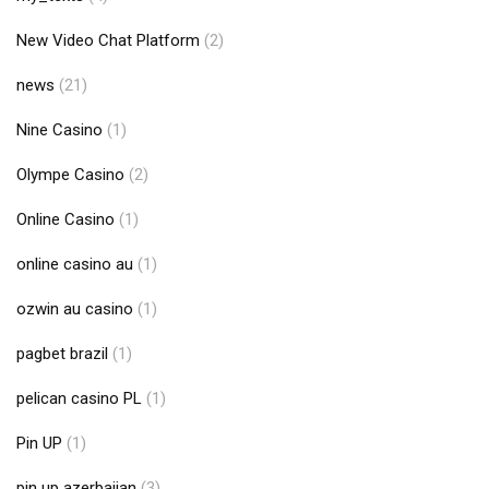
New Video Chat Platform
(2)
news
(21)
Nine Casino
(1)
Olympe Casino
(2)
Online Casino
(1)
online casino au
(1)
ozwin au casino
(1)
pagbet brazil
(1)
pelican casino PL
(1)
Pin UP
(1)
pin up azerbaijan
(3)