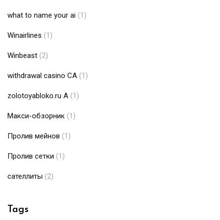
what to name your ai
(1)
Winairlines
(1)
Winbeast
(2)
withdrawal casino CA
(1)
zolotoyabloko.ru A
(1)
Макси-обзорник
(1)
Пролив мейнов
(1)
Пролив сетки
(1)
сателлиты
(2)
Tags