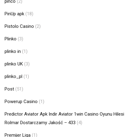
pinco
(2)
PinUp apk
(18)
Pistolo Casino
(2)
Plinko
(3)
plinko in
(1)
plinko UK
(3)
plinko_pl
(1)
Post
(51)
Powerup Casino
(1)
Predictor Aviator Apk Indir Aviator 1win Casino Oyunu Hilesi
Rolmar Dostarczamy Jakość – 433
(4)
Premijer Liga
(1)