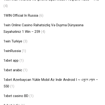
(4)
1WIN Official In Russia
(6)
1win Online Casino Rahatsizliq Və Duyma Dünyasına
Səyahətiniz 1 Win – 259
(4)
1win Turkiye
(3)
1winRussia
(1)
1xbet app
(1)
1xbet arabic
(1)
1xbet Azerbaycan Yükle Mobil Az Indir Android I ~ একুশে প্রেস –
550
(1)
1xbet casino BD
(1)