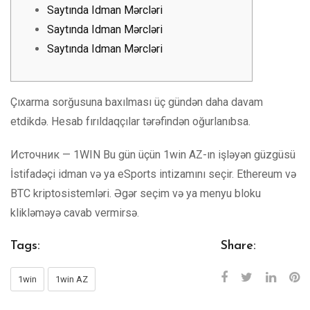
Saytında Idman Mərcləri
Saytında Idman Mərcləri
Saytında Idman Mərcləri
Çıxarma sorğusuna baxılması üç gündən daha davam
etdikdə. Hesab fırıldaqçılar tərəfindən oğurlanıbsa.
Источник — 1WIN Bu gün üçün 1win AZ-ın işləyən güzgüsü
İstifadəçi idman və ya eSports intizamını seçir. Ethereum və
BTC kriptosistemləri. Əgər seçim və ya menyu bloku
klikləməyə cavab vermirsə.
Tags:
Share:
1win
1win AZ