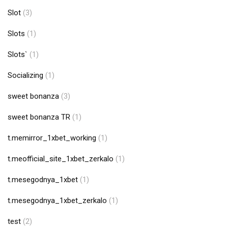
Slot
(3)
Slots
(1)
Slots`
(1)
Socializing
(1)
sweet bonanza
(3)
sweet bonanza TR
(1)
t.memirror_1xbet_working
(1)
t.meofficial_site_1xbet_zerkalo
(1)
t.mesegodnya_1xbet
(1)
t.mesegodnya_1xbet_zerkalo
(1)
test
(2)