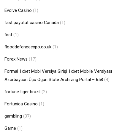
Evolve Casino
(1)
fast payotut casino Canada
(1)
first
(1)
flooddefenceexpo.co.uk
(1)
Forex News
(17)
Formal 1xbet Mobi Versiya Girişi 1xbet Mobile Versiyası
Azərbaycan Üçü Ogun State Archiving Portal – 658
(4)
fortune tiger brazil
(2)
Fortunica Casino
(1)
gambling
(37)
Game
(1)