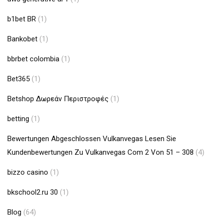
b1bet BR
(1)
Bankobet
(1)
bbrbet colombia
(1)
Bet365
(1)
Betshop Δωρεάν Περιστροφές
(1)
betting
(1)
Bewertungen Abgeschlossen Vulkanvegas Lesen Sie
Kundenbewertungen Zu Vulkanvegas Com 2 Von 51 – 308
(4)
bizzo casino
(1)
bkschool2.ru 30
(1)
Blog
(64)