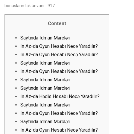
bonusların tək ünvanı - 917
Content
Saytında Idman Mərcləri
In Az-da Oyun Hesabı Necə Yaradılır?
In Az-da Oyun Hesabı Necə Yaradılır?
Saytında Idman Mərcləri
In Az-da Oyun Hesabı Necə Yaradılır?
Saytında Idman Mərcləri
Saytında Idman Mərcləri
In Az-da Hədis Hesabı Necə Yaradılır?
Saytında Idman Mərcləri
In Az-da Oyun Hesabı Necə Yaradılır?
Saytında Idman Mərcləri
In Az-da Oyun Hesabı Necə Yaradılır?