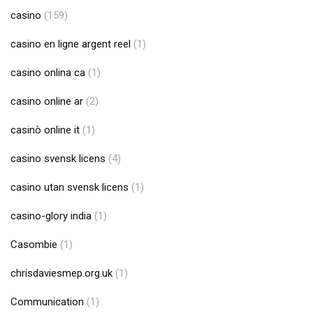
casino
(159)
casino en ligne argent reel
(1)
casino onlina ca
(1)
casino online ar
(2)
casinò online it
(1)
casino svensk licens
(4)
casino utan svensk licens
(1)
casino-glory india
(1)
Casombie
(1)
chrisdaviesmep.org.uk
(1)
Communication
(1)