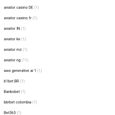
aviator casino DE
(1)
aviator casino fr
(1)
aviator IN
(1)
aviator ke
(1)
aviator mz
(1)
aviator ng
(11)
aws generative ai 1
(1)
b1bet BR
(1)
Bankobet
(1)
bbrbet colombia
(1)
Bet365
(1)