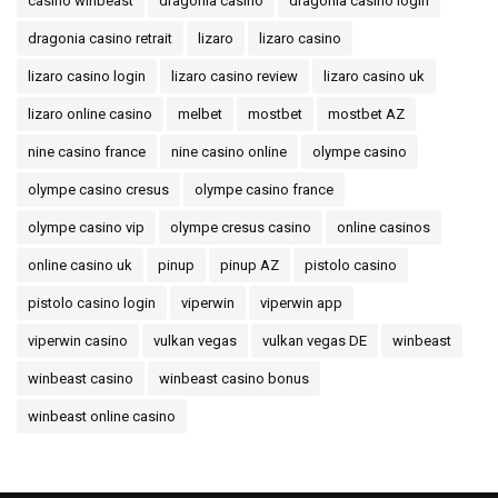
casino winbeast
dragonia casino
dragonia casino login
dragonia casino retrait
lizaro
lizaro casino
lizaro casino login
lizaro casino review
lizaro casino uk
lizaro online casino
melbet
mostbet
mostbet AZ
nine casino france
nine casino online
olympe casino
olympe casino cresus
olympe casino france
olympe casino vip
olympe cresus casino
online casinos
online casino uk
pinup
pinup AZ
pistolo casino
pistolo casino login
viperwin
viperwin app
viperwin casino
vulkan vegas
vulkan vegas DE
winbeast
winbeast casino
winbeast casino bonus
winbeast online casino