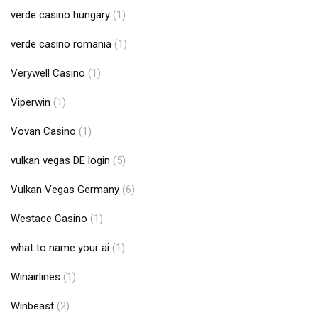
verde casino hungary
(1)
verde casino romania
(1)
Verywell Casino
(1)
Viperwin
(1)
Vovan Casino
(1)
vulkan vegas DE login
(5)
Vulkan Vegas Germany
(6)
Westace Casino
(1)
what to name your ai
(1)
Winairlines
(1)
Winbeast
(2)