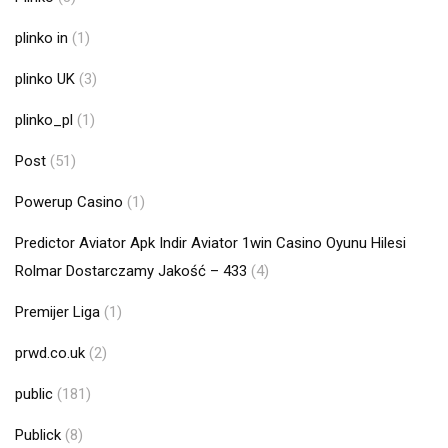
plinko in
(1)
plinko UK
(3)
plinko_pl
(1)
Post
(51)
Powerup Casino
(1)
Predictor Aviator Apk Indir Aviator 1win Casino Oyunu Hilesi
Rolmar Dostarczamy Jakość – 433
(4)
Premijer Liga
(1)
prwd.co.uk
(2)
public
(181)
Publick
(8)