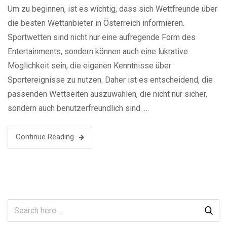
Um zu beginnen, ist es wichtig, dass sich Wettfreunde über
die besten Wettanbieter in Österreich informieren.
Sportwetten sind nicht nur eine aufregende Form des
Entertainments, sondern können auch eine lukrative
Möglichkeit sein, die eigenen Kenntnisse über
Sportereignisse zu nutzen. Daher ist es entscheidend, die
passenden Wettseiten auszuwählen, die nicht nur sicher,
sondern auch benutzerfreundlich sind. …
Continue Reading