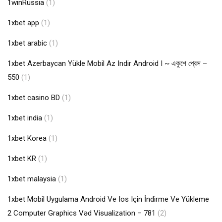
1winRussia
(1)
1xbet app
(1)
1xbet arabic
(1)
1xbet Azerbaycan Yükle Mobil Az Indir Android I ~ একুশে প্রেস –
550
(1)
1xbet casino BD
(1)
1xbet india
(1)
1xbet Korea
(1)
1xbet KR
(1)
1xbet malaysia
(1)
1xbet Mobil Uygulama Android Ve Ios Için İndirme Ve Yükleme
2 Computer Graphics Vəd Visualization – 781
(2)