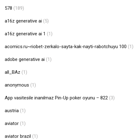
578
(189)
a16z generative ai
(5)
a16z generative ai 1
(1)
acomics.ru~riobet-zerkalo-sayta-kak-nayti-rabotchuyu 100
(1)
adobe generative ai
(1)
all_BAz
(1)
anonymous
(1)
App vasitesile inanılmaz Pin-Up poker oyunu – 822
(3)
austria
(1)
aviator
(1)
aviator brazil
(1)