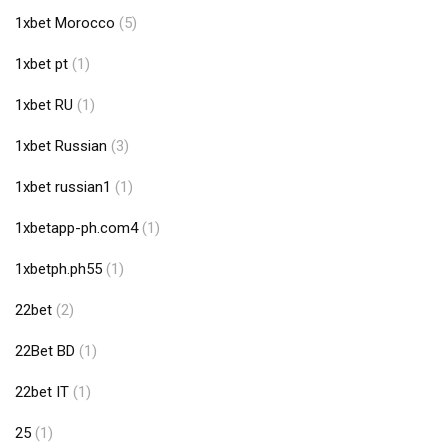
1xbet Morocco
(5)
1xbet pt
(1)
1xbet RU
(1)
1xbet Russian
(3)
1xbet russian1
(1)
1xbetapp-ph.com4
(1)
1xbetph.ph55
(1)
22bet
(2)
22Bet BD
(1)
22bet IT
(1)
25
(1)