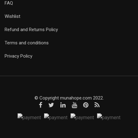
FAQ
Wishlist
Refund and Returns Policy
Terms and conditions
Privacy Policy
© Copyright munahope.com 2022.