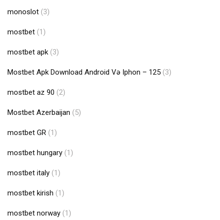
monoslot
(3)
mostbet
(1)
mostbet apk
(3)
Mostbet Apk Download Android Və Iphon – 125
(3)
mostbet az 90
(2)
Mostbet Azerbaijan
(5)
mostbet GR
(1)
mostbet hungary
(1)
mostbet italy
(1)
mostbet kirish
(1)
mostbet norway
(1)