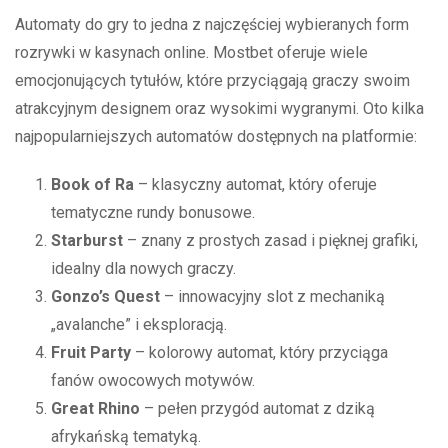
Automaty do gry to jedna z najczęściej wybieranych form
rozrywki w kasynach online. Mostbet oferuje wiele
emocjonujących tytułów, które przyciągają graczy swoim
atrakcyjnym designem oraz wysokimi wygranymi. Oto kilka
najpopularniejszych automatów dostępnych na platformie:
Book of Ra
– klasyczny automat, który oferuje
tematyczne rundy bonusowe.
Starburst
– znany z prostych zasad i pięknej grafiki,
idealny dla nowych graczy.
Gonzo’s Quest
– innowacyjny slot z mechaniką
„avalanche” i eksploracją.
Fruit Party
– kolorowy automat, który przyciąga
fanów owocowych motywów.
Great Rhino
– pełen przygód automat z dziką
afrykańską tematyką.