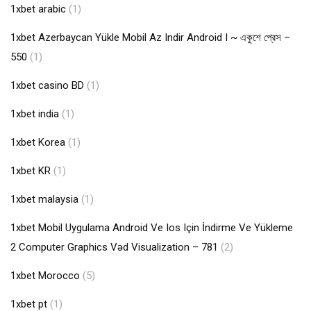
1xbet arabic
(1)
1xbet Azerbaycan Yükle Mobil Az Indir Android I ~ একুশে প্রেস –
550
(1)
1xbet casino BD
(1)
1xbet india
(1)
1xbet Korea
(1)
1xbet KR
(1)
1xbet malaysia
(1)
1xbet Mobil Uygulama Android Ve Ios Için İndirme Ve Yükleme
2 Computer Graphics Vəd Visualization – 781
(2)
1xbet Morocco
(5)
1xbet pt
(1)