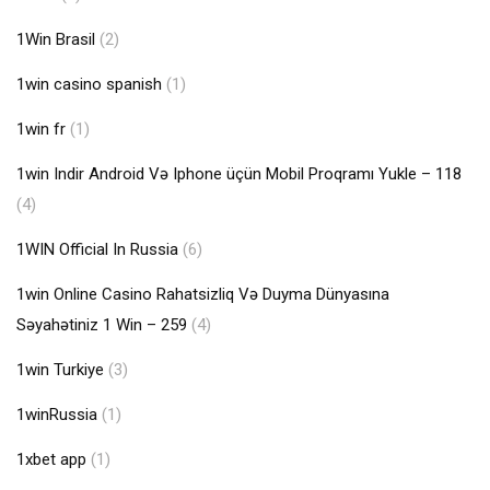
1Win Brasil
(2)
1win casino spanish
(1)
1win fr
(1)
1win Indir Android Və Iphone üçün Mobil Proqramı Yukle – 118
(4)
1WIN Official In Russia
(6)
1win Online Casino Rahatsizliq Və Duyma Dünyasına
Səyahətiniz 1 Win – 259
(4)
1win Turkiye
(3)
1winRussia
(1)
1xbet app
(1)