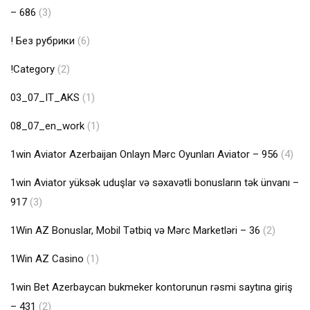
– 686
(3)
! Без рубрики
(6)
!Category
(2)
03_07_IT_AKS
(1)
08_07_en_work
(1)
1win Aviator Azerbaijan Onlayn Mərc Oyunları Aviator – 956
(4)
1win Aviator yüksək uduşlar və səxavətli bonusların tək ünvanı –
917
(3)
1Win AZ Bonuslar, Mobil Tətbiq və Mərc Marketləri – 36
(2)
1Win AZ Casino
(1)
1win Bet Azerbaycan bukmeker kontorunun rəsmi saytına giriş
– 431
(2)