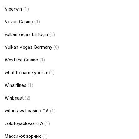
Viperwin
(1)
Vovan Casino
(1)
vulkan vegas DE login
(5)
Vulkan Vegas Germany
(6)
Westace Casino
(1)
what to name your ai
(1)
Winairlines
(1)
Winbeast
(2)
withdrawal casino CA
(1)
zolotoyabloko.ru A
(1)
Макси-обзорник
(1)