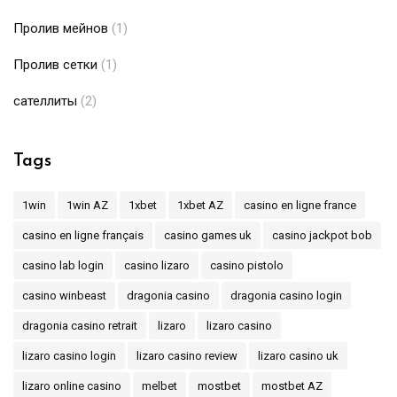
Пролив мейнов
(1)
Пролив сетки
(1)
сателлиты
(2)
Tags
1win
1win AZ
1xbet
1xbet AZ
casino en ligne france
casino en ligne français
casino games uk
casino jackpot bob
casino lab login
casino lizaro
casino pistolo
casino winbeast
dragonia casino
dragonia casino login
dragonia casino retrait
lizaro
lizaro casino
lizaro casino login
lizaro casino review
lizaro casino uk
lizaro online casino
melbet
mostbet
mostbet AZ