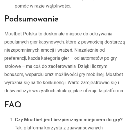
pomóc w razie wątpliwości.
Podsumowanie
Mostbet Polska to doskonałe miejsce do odkrywania
popularnych gier kasynowych, które z pewnością dostarczą
niezapomnianych emocji i wrażeń. Niezależnie od
preferencji, każda kategoria gier – od automatów po gry
stołowe – ma coś do zaoferowania. Dzięki licznym
bonusom, wsparciu oraz możliwości gry mobilnej, Mostbet
wyróżnia się na tle konkurencji. Warto zarejestrować się i
doświadczyć wszystkich atrakcji, jakie oferuje ta platforma.
FAQ
Czy Mostbet jest bezpiecznym miejscem do gry?
Tak, platforma korzysta z zaawansowanych