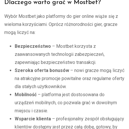
Dlaczego warto grać w Mostbet?
Wybór Mostbet jako platformy do gier online wiąże się z
wieloma korzyściami. Oprócz różnorodności gier, gracze
mogą liczyć na:
Bezpieczeństwo
– Mostbet korzysta z
zaawansowanych technologii zabezpieczeń,
zapewniając bezpieczeństwo transakcji.
Szeroka oferta bonusów
– nowi gracze mogą liczyć
na atrakcyjne promocje powitalne oraz regularne oferty
dla stałych użytkowników.
Mobilność
– platforma jest dostosowana do
urządzeń mobilnych, co pozwala grać w dowolnym
miejscu i czasie.
Wsparcie klienta
– profesjonalny zespół obsługujący
klientów dostępny jest przez całą dobę, gotowy, by