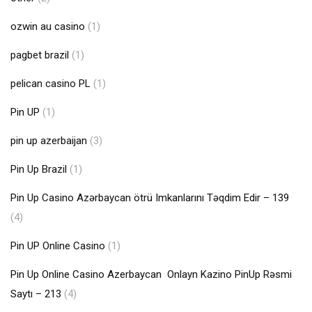
ozwin au casino
(1)
pagbet brazil
(1)
pelican casino PL
(1)
Pin UP
(1)
pin up azerbaijan
(3)
Pin Up Brazil
(1)
Pin Up Casino Azərbaycan ötrü Imkanlarını Təqdim Edir – 139
(4)
Pin UP Online Casino
(1)
Pin Up Online Casino Azerbaycan ️ Onlayn Kazino PinUp Rəsmi
Saytı – 213
(4)