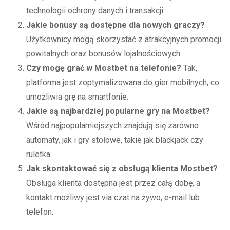
technologii ochrony danych i transakcji.
Jakie bonusy są dostępne dla nowych graczy?
Użytkownicy mogą skorzystać z atrakcyjnych promocji
powitalnych oraz bonusów lojalnościowych.
Czy mogę grać w Mostbet na telefonie?
Tak,
platforma jest zoptymalizowana do gier mobilnych, co
umożliwia grę na smartfonie.
Jakie są najbardziej popularne gry na Mostbet?
Wśród najpopularniejszych znajdują się zarówno
automaty, jak i gry stołowe, takie jak blackjack czy
ruletka.
Jak skontaktować się z obsługą klienta Mostbet?
Obsługa klienta dostępna jest przez całą dobę, a
kontakt możliwy jest via czat na żywo, e-mail lub
telefon.