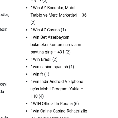
– 917
(3)
1Win AZ Bonuslar, Mobil
odlar,
Tətbiq və Mərc Marketləri – 36
(2)
dir.
1Win AZ Casino
(1)
1win Bet Azerbaycan
bukmeker kontorunun rəsmi
saytına giriş – 431
(2)
1Win Brasil
(2)
1win casino spanish
(1)
1win fr
(1)
1win Indir Android Və Iphone
cəyi
üçün Mobil Proqramı Yukle –
odu
118
(4)
1WIN Official In Russia
(6)
1win Online Casino Rahatsizliq
r edə