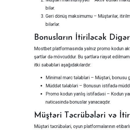
bilər.
Geri dönüş maksimumu – Müştərilər, itiril
bilərlər.
Bonusların İtiriləcək Digər
Mostbet platformasında yalnız promo kodun aktiv
şərtlər də mövcuddur. Bu şərtlərə riayət edilmə
itki səbəbləri aşağıdakılardır:
Minimal mərc tələbləri – Müştəri, bonusu 
Müddət tələbləri – Bonusun istifadə müddət
Promo kodun yanlış istifadəsi – Kodun yanl
nəticəsində bonuslar yanacaqdır.
Müştəri Təcrübələri və İti
Müştəri təcrübələri, oyun platformalarının etibarl