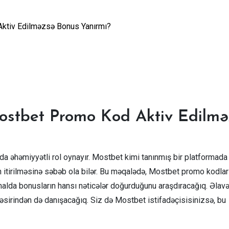
Aktiv Edilməzsə Bonus Yanırmı?
Mostbet Promo Kod Aktiv Edilmə
nda əhəmiyyətli rol oynayır. Mostbet kimi tanınmış bir platformad
 itirilməsinə səbəb ola bilər. Bu məqalədə, Mostbet promo kodlar
i halda bonusların hansı nəticələr doğurduğunu araşdıracağıq. Əlav
 təsirindən də danışacağıq. Siz də Mostbet istifadəçisisinizsə, bu