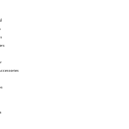
d
s
cs
ers
r
ccessories
ps
s