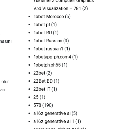
Yükleme 2 Computer Graphics
Vəd Visualization – 781
(2)
1xbet Morocco
(5)
1xbet pt
(1)
1xbet RU
(1)
.
1xbet Russian
(3)
masını
1xbet russian1
(1)
1xbetapp-ph.com4
(1)
1xbetph.ph55
(1)
22bet
(2)
22Bet BD
(1)
olur.
22bet IT
(1)
arı
25
(1)
ə
578
(190)
a16z generative ai
(5)
a16z generative ai 1
(1)