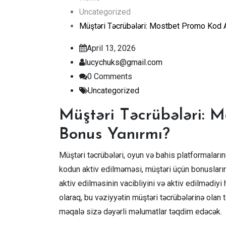
Uncategorized
Müştəri Təcrübələri: Mostbet Promo Kod 
April 13, 2026
lucychuks@gmail.com
0 Comments
Uncategorized
Müştəri Təcrübələri: 
Bonus Yanırmı?
Müştəri təcrübələri, oyun və bahis platformaları
kodun aktiv edilməməsi, müştəri üçün bonusların
aktiv edilməsinin vacibliyini və aktiv edilmədiy
olaraq, bu vəziyyətin müştəri təcrübələrinə olan
məqalə sizə dəyərli məlumatlar təqdim edəcək.