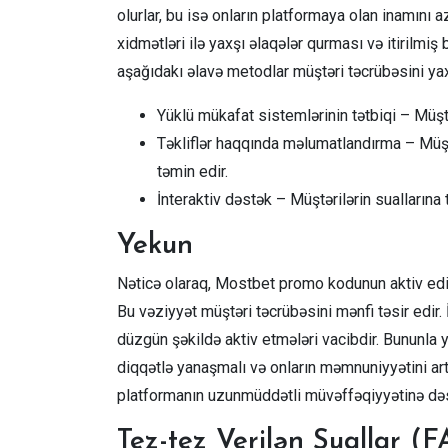
olurlar, bu isə onların platformaya olan inamını
xidmətləri ilə yaxşı əlaqələr qurması və itirilmiş
aşağıdakı əlavə metodlar müştəri təcrübəsini y
Yüklü mükafat sistemlərinin tətbiqi – Müştə
Təkliflər haqqında məlumatlandırma – Müşt
təmin edir.
İnteraktiv dəstək – Müştərilərin suallarına
Yekun
Nəticə olaraq, Mostbet promo kodunun aktiv edil
Bu vəziyyət müştəri təcrübəsini mənfi təsir edir.
düzgün şəkildə aktiv etmələri vacibdir. Bununla y
diqqətlə yanaşmalı və onların məmnuniyyətini artı
platformanın uzunmüddətli müvəffəqiyyətinə dəs
Tez-tez Verilən Suallar (