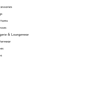
essories
gs
ttoms
sses
gerie & Loungewear
terwear
oes
ps