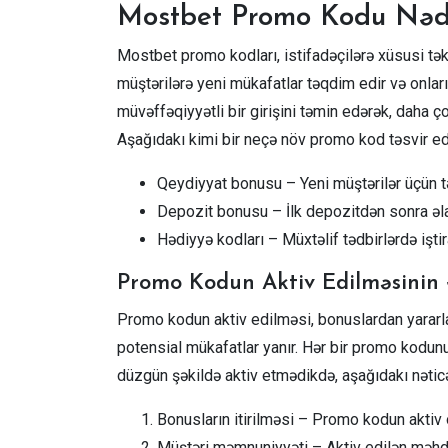
Mostbet Promo Kodu Nəd
Mostbet promo kodları, istifadəçilərə xüsusi təkl
müştərilərə yeni mükafatlar təqdim edir və onların
müvəffəqiyyətli bir girişini təmin edərək, daha 
Aşağıdakı kimi bir neçə növ promo kod təsvir edi
Qeydiyyat bonusu – Yeni müştərilər üçün tə
Depozit bonusu – İlk depozitdən sonra əla
Hədiyyə kodları – Müxtəlif tədbirlərdə iştira
Promo Kodun Aktiv Edilməsinin
Promo kodun aktiv edilməsi, bonuslardan yararla
potensial mükafatlar yanır. Hər bir promo kodun
düzgün şəkildə aktiv etmədikdə, aşağıdakı nəticəl
Bonusların itirilməsi – Promo kodun aktiv 
Müştəri məmnuniyyəti – Aktiv edilən məhdud