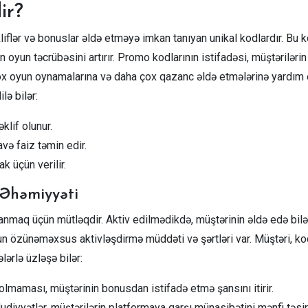
ir?
iflər və bonuslar əldə etməyə imkan tanıyan unikal kodlardır. Bu k
 oyun təcrübəsini artırır. Promo kodlarının istifadəsi, müştərilərin
çox oyun oynamalarına və daha çox qazanc əldə etmələrinə yardım e
lə bilər:
klif olunur.
və faiz təmin edir.
k üçün verilir.
 Əhəmiyyəti
nmaq üçün mütləqdir. Aktiv edilmədikdə, müştərinin əldə edə bilə
un özünəməxsus aktivləşdirmə müddəti və şərtləri var. Müştəri, k
ərlə üzləşə bilər:
olmaması, müştərinin bonusdan istifadə etmə şansını itirir.
iyyətlər, müştərilərin platformaya qarşı münasibətini mənfi təsi