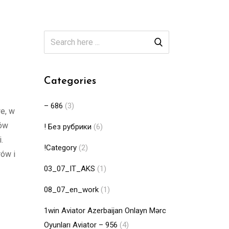
Categories
– 686
(3)
e, w
dów
! Без рубрики
(6)
.
!Category
(2)
rów i
03_07_IT_AKS
(1)
08_07_en_work
(1)
1win Aviator Azerbaijan Onlayn Mərc
Oyunları Aviator – 956
(4)