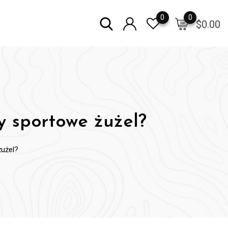
0
0
$
0.00
y sportowe żużel?
żużel?