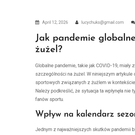
April 12, 2026
lucychuks@gmail.com
Jak pandemie globalne
żużel?
Globalne pandemie, takie jak COVID-19, miały 
szczególności na żużel. W niniejszym artykul
sportowych związanych z żużlem w kontekście p
Należy podkreślić, że sytuacja ta wpłynęła nie 
fanów sportu.
Wpływ na kalendarz sezo
Jednym z najważniejszych skutków pandemii b