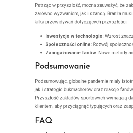
Patrząc w przyszłość, można zauważyć, że za
zarówno wyzwaniem, jak i szansą. Branża musi 
kilka przewidywań dotyczących przyszłości:
Inwestycje w technologie:
Wzrost znacze
Społeczności online:
Rozwój społeczności
Zaangażowanie fanów:
Nowe metody anga
Podsumowanie
Podsumowując, globalne pandemie miały istotn
jak i strategie bukmacherów oraz reakcje fanów.
Przyszłość zakładów sportowych wymagają dals
klientem, aby przyciągnąć typujących oraz zas
FAQ