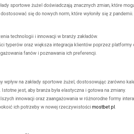
kłady sportowe żużel doświadczają znacznych zmian, które mog
dostosować się do nowych norm, które wyłoniły się z pandemii.
nia technologii i innowacji w branży zakładów.
 typerów oraz większa integracja klientów poprzez platformy o
żowania fanów i poznawania ich preferencji.
y wpływ na zakłady sportowe żużel, dostosowując zarówno kal
 Istotne jest, aby branża była elastyczna i gotowa na zmiany.
zych innowacji oraz zaangażowania w różnorodne formy interak
pokoić ich potrzeby w nowej rzeczywistości
mostbet pl
.