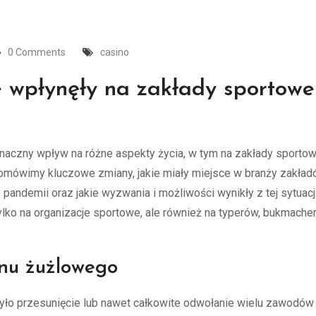
0 Comments
casino
 wpłynęły na zakłady sportowe
znaczny wpływ na różne aspekty życia, w tym na zakłady sportow
e omówimy kluczowe zmiany, jakie miały miejsce w branży zakła
andemii oraz jakie wyzwania i możliwości wynikły z tej sytuacji
tylko na organizacje sportowe, ale również na typerów, bukmache
nu żużlowego
yło przesunięcie lub nawet całkowite odwołanie wielu zawodów