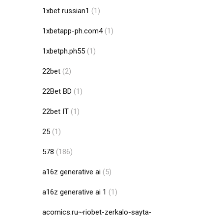
1xbet russian1
(1)
1xbetapp-ph.com4
(1)
1xbetph.ph55
(1)
22bet
(2)
22Bet BD
(1)
22bet IT
(1)
25
(1)
578
(186)
a16z generative ai
(5)
a16z generative ai 1
(1)
acomics.ru~riobet-zerkalo-sayta-