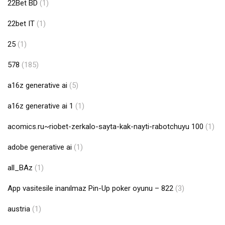
22Bet BD
(1)
22bet IT
(1)
25
(1)
578
(185)
a16z generative ai
(5)
a16z generative ai 1
(1)
acomics.ru~riobet-zerkalo-sayta-kak-nayti-rabotchuyu 100
(1)
adobe generative ai
(1)
all_BAz
(1)
App vasitesile inanılmaz Pin-Up poker oyunu – 822
(3)
austria
(1)