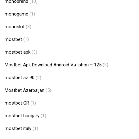
monobrend
(10)
monogame
(1)
monoslot
(3)
mostbet
(1)
mostbet apk
(3)
Mostbet Apk Download Android Və Iphon – 125
(3)
mostbet az 90
(2)
Mostbet Azerbaijan
(5)
mostbet GR
(1)
mostbet hungary
(1)
mostbet italy
(1)