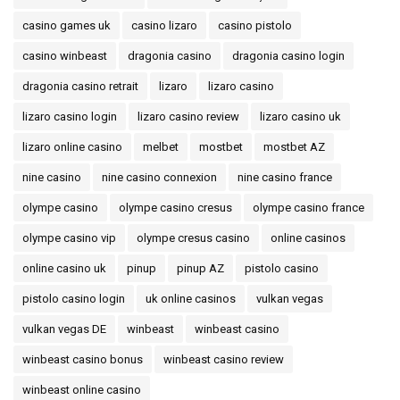
casino games uk
casino lizaro
casino pistolo
casino winbeast
dragonia casino
dragonia casino login
dragonia casino retrait
lizaro
lizaro casino
lizaro casino login
lizaro casino review
lizaro casino uk
lizaro online casino
melbet
mostbet
mostbet AZ
nine casino
nine casino connexion
nine casino france
olympe casino
olympe casino cresus
olympe casino france
olympe casino vip
olympe cresus casino
online casinos
online casino uk
pinup
pinup AZ
pistolo casino
pistolo casino login
uk online casinos
vulkan vegas
vulkan vegas DE
winbeast
winbeast casino
winbeast casino bonus
winbeast casino review
winbeast online casino