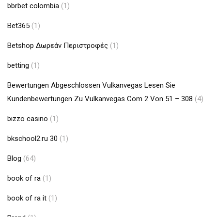
bbrbet colombia
(1)
Bet365
(1)
Betshop Δωρεάν Περιστροφές
(1)
betting
(1)
Bewertungen Abgeschlossen Vulkanvegas Lesen Sie
Kundenbewertungen Zu Vulkanvegas Com 2 Von 51 – 308
(4)
bizzo casino
(1)
bkschool2.ru 30
(1)
Blog
(64)
book of ra
(1)
book of ra it
(1)