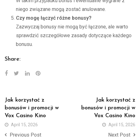
W takim przypadku bonus i ewentualne wygrane z
niego związane mogą zostać anulowane.
Czy mogę łączyć różne bonusy?
Zazwyczaj bonusy nie mogą być łączone, ale warto
sprawdzić szczegółowe zasady dotyczące każdego
bonusu.
Share:
Jak korzystać z
Jak korzystać z
bonusów i promocji w
bonusów i promocji w
Vox Casino Kino
Vox Casino Kino
April 15, 2026
April 15, 2026
Previous Post
Next Post