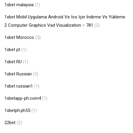
1xbet malaysia
(1)
1xbet Mobil Uygulama Android Ve Ios Için İndirme Ve Yükleme
2 Computer Graphics Vəd Visualization – 781
(2)
1xbet Morocco
(5)
1xbet pt
(1)
1xbet RU
(1)
1xbet Russian
(3)
1xbet russian1
(1)
1xbetapp-ph.com4
(1)
1xbetph.ph55
(1)
22bet
(2)