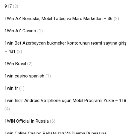
917
(3)
1Win AZ Bonuslar, Mobil Tətbiq və Mərc Marketləri – 36
(2)
1Win AZ Casino
(1)
1win Bet Azerbaycan bukmeker kontorunun rəsmi saytına giriş
– 431
(2)
1Win Brasil
(2)
1win casino spanish
(1)
1win fr
(1)
1win Indir Android Və Iphone üçün Mobil Proqramı Yukle – 118
(4)
1WIN Official In Russia
(6)
1win Online Casino Rahatsizliq Və Duyma Dünyasına