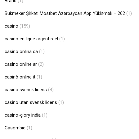
Brand
(1)
Bukmeker Şirkəti Mostbet Azərbaycan App Yükləmək – 262
(1)
casino
(159)
casino en ligne argent reel
(1)
casino onlina ca
(1)
casino online ar
(2)
casinò online it
(1)
casino svensk licens
(4)
casino utan svensk licens
(1)
casino-glory india
(1)
Casombie
(1)