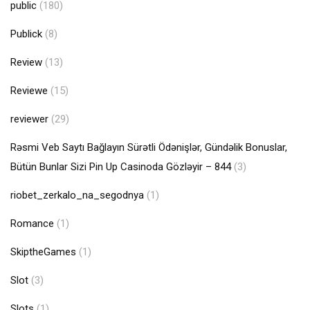
public
(180)
Publick
(8)
Review
(13)
Reviewe
(15)
reviewer
(29)
Rəsmi Veb Saytı Bağlayın️ Sürətli Ödənişlər, Gündəlik Bonuslar,
Bütün Bunlar Sizi Pin Up Casinoda Gözləyir – 844
(3)
riobet_zerkalo_na_segodnya
(1)
Romance
(1)
SkiptheGames
(1)
Slot
(3)
Slots
(1)