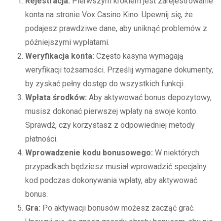
Rejestracja:
Pierwszym krokiem jest zarejestrowanie
konta na stronie Vox Casino Kino. Upewnij się, że
podajesz prawdziwe dane, aby uniknąć problemów z
późniejszymi wypłatami.
Weryfikacja konta:
Często kasyna wymagają
weryfikacji tożsamości. Prześlij wymagane dokumenty,
by zyskać pełny dostęp do wszystkich funkcji.
Wpłata środków:
Aby aktywować bonus depozytowy,
musisz dokonać pierwszej wpłaty na swoje konto.
Sprawdź, czy korzystasz z odpowiedniej metody
płatności.
Wprowadzenie kodu bonusowego:
W niektórych
przypadkach będziesz musiał wprowadzić specjalny
kod podczas dokonywania wpłaty, aby aktywować
bonus.
Gra:
Po aktywacji bonusów możesz zacząć grać.