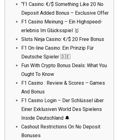
“f1 Casino: €/$ Something Like 20 No
Deposit Added Bonus – Exclusive Offer
F1 Casino Meinung – Ein Highspeed-
erlebnis Im Glücksspiel 🥇
Slots Ninja Casino: €/$ 20 Free Bonus
F1 On-line Casino: Ein Prinzip Für
Deutsche Spieler 🇩🇪
Fun With Crypto Bonus Deals: What You
Ought To Know
F1 Casino : Review & Scores – Games
And Bonus
F1 Casino Login – Der Schlüssel über
Einer Exklusiven World Des Spielens
Inside Deutschland 🔔
Cashout Restrictions On No Deposit
Bonuses