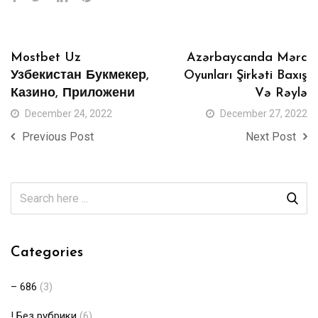
Mostbet Uz
Azərbaycanda Mərc
Узбекистан Букмекер,
Oyunları Şirkəti Baxış
Казино, Приложени
Və Rəylə
December 24, 2022
December 27, 2022
Previous Post
Next Post
Categories
– 686
(3)
! Без рубрики
(6)