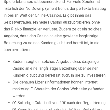
Spielerlebnisses ist beeindruckend. Für viele Spieler ist
natürlich der No Down payment Bonus der perfekte Einstieg
in perish Welt der Online-Casinos. Er gibt ihnen das
Selbstvertrauen, ein neues Casino auszuprobieren, ohne
das Risiko finanzieller Verluste. Zudem zeigt ein solches
Angebot, dass das Casino an eine gewisse langfristige
Beziehung zu seinen Kunden glaubt und bereit ist, in sie
über investieren.
Zudem zeigt ein solches Angebot, dass dasjenige
Casino an eine langfristige Beziehung über seinen
Kunden glaubt und bereit ist auch, in sie zu investieren.
Die genauen Lizenzinformationen können internet
marketing Fußbereich der Casino-Webseite gefunden
werden.
🎲 Sofortige Gutschrift von 20€ nach der Registrierung.
🎲 Keine Einzahlung erforderlich. 🎲 Eine Vielzahl von