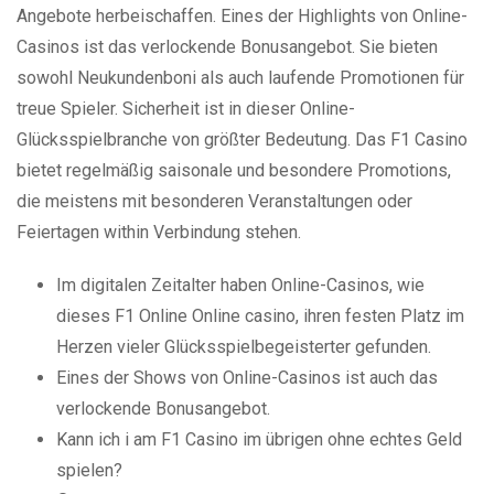
Angebote herbeischaffen. Eines der Highlights von Online-
Casinos ist das verlockende Bonusangebot. Sie bieten
sowohl Neukundenboni als auch laufende Promotionen für
treue Spieler. Sicherheit ist in dieser Online-
Glücksspielbranche von größter Bedeutung. Das F1 Casino
bietet regelmäßig saisonale und besondere Promotions,
die meistens mit besonderen Veranstaltungen oder
Feiertagen within Verbindung stehen.
Im digitalen Zeitalter haben Online-Casinos, wie
dieses F1 Online Online casino, ihren festen Platz im
Herzen vieler Glücksspielbegeisterter gefunden.
Eines der Shows von Online-Casinos ist auch das
verlockende Bonusangebot.
Kann ich i am F1 Casino im übrigen ohne echtes Geld
spielen?