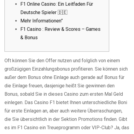
F1 Online Casino: Ein Leitfaden Für
Deutsche Spieler 🇩🇪
Mehr Informationen”
F1 Casino : Review & Scores – Games
& Bonus
Oft können Sie den Offer nutzen und folglich von einem
großzügigen Einzahlungsbonus profitieren. Sie können sich
außer dem Bonus ohne Einlage auch gerade auf Bonus für
die Einlage freuen, dasjenige heißt Sie gewinnen den
Bonus, sobald Sie in dieses Casino zum ersten Mal Geld
einlegen. Das Casino F1 bietet Ihnen unterschiedliche Boni
für erste Einlagen an, aber auch weitere Überraschungen,
die Sie übersichtlich in der Sektion Promotions finden. Gibt
es im F1 Casino ein Treueprogramm oder VIP-Club? Ja, das