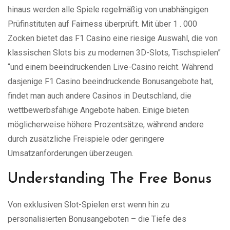
hinaus werden alle Spiele regelmäßig von unabhängigen
Prüfinstituten auf Fairness überprüft. Mit über 1 . 000
Zocken bietet das F1 Casino eine riesige Auswahl, die von
klassischen Slots bis zu modernen 3D-Slots, Tischspielen”
“und einem beeindruckenden Live-Casino reicht. Während
dasjenige F1 Casino beeindruckende Bonusangebote hat,
findet man auch andere Casinos in Deutschland, die
wettbewerbsfähige Angebote haben. Einige bieten
möglicherweise höhere Prozentsätze, während andere
durch zusätzliche Freispiele oder geringere
Umsatzanforderungen überzeugen.
Understanding The Free Bonus
Von exklusiven Slot-Spielen erst wenn hin zu
personalisierten Bonusangeboten – die Tiefe des