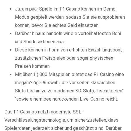
Ja, ein paar Spiele im F1 Casino können im Demo-
Modus gespielt werden, sodass Sie sie ausprobieren
können, bevor Sie echtes Geld einsetzen.
Darüber hinaus handeln wir die vorteilhaftesten Boni
und Sonderaktionen aus.
Diese können in Form von erhöhten Einzahlungsboni,
zusätzlichen Freispielen oder sogar physischen
Preisen kommen.
Mit über 1 ) 000 Mitspielen bietet das F1 Casino eine
megam??ige Auswahl, die vonseiten klassischen
Slots bis hin zu zu modernen 3D-Slots, Tischspielen”
“sowie einem beeindruckenden Live-Casino reicht.
Das F1 Casinos nutzt modernste SSL-
Verschlüsselungstechnologie, um sicherzustellen, dass
Spielerdaten jederzeit sicher und geschützt sind. Darüber