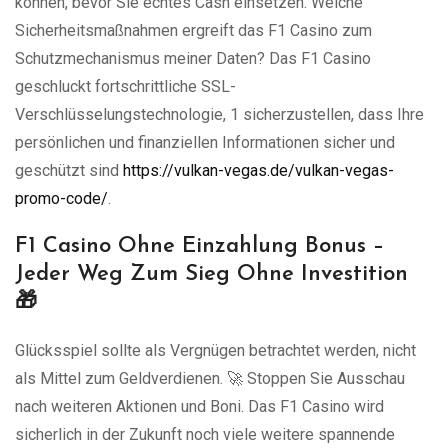
können, bevor Sie echtes Cash einsetzen. Welche
Sicherheitsmaßnahmen ergreift das F1 Casino zum
Schutzmechanismus meiner Daten? Das F1 Casino
geschluckt fortschrittliche SSL-
Verschlüsselungstechnologie, 1 sicherzustellen, dass Ihre
persönlichen und finanziellen Informationen sicher und
geschützt sind
https://vulkan-vegas.de/vulkan-vegas-
promo-code/
.
F1 Casino Ohne Einzahlung Bonus –
Jeder Weg Zum Sieg Ohne Investition
🎁
Glücksspiel sollte als Vergnügen betrachtet werden, nicht
als Mittel zum Geldverdienen. 🚀 Stoppen Sie Ausschau
nach weiteren Aktionen und Boni. Das F1 Casino wird
sicherlich in der Zukunft noch viele weitere spannende