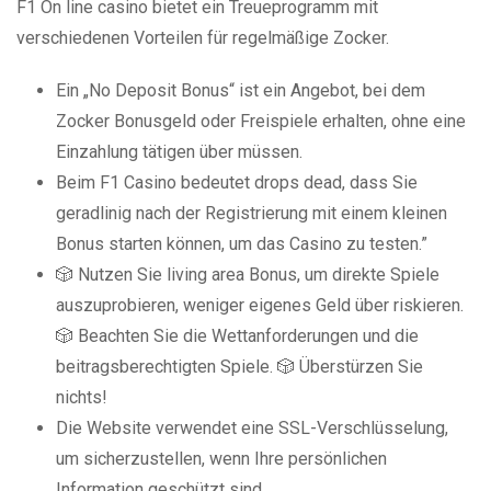
F1 On line casino bietet ein Treueprogramm mit
verschiedenen Vorteilen für regelmäßige Zocker.
Ein „No Deposit Bonus“ ist ein Angebot, bei dem
Zocker Bonusgeld oder Freispiele erhalten, ohne eine
Einzahlung tätigen über müssen.
Beim F1 Casino bedeutet drops dead, dass Sie
geradlinig nach der Registrierung mit einem kleinen
Bonus starten können, um das Casino zu testen.”
🎲 Nutzen Sie living area Bonus, um direkte Spiele
auszuprobieren, weniger eigenes Geld über riskieren.
🎲 Beachten Sie die Wettanforderungen und die
beitragsberechtigten Spiele. 🎲 Überstürzen Sie
nichts!
Die Website verwendet eine SSL-Verschlüsselung,
um sicherzustellen, wenn Ihre persönlichen
Information geschützt sind.