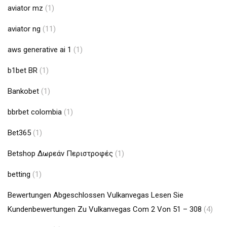
aviator mz
(1)
aviator ng
(11)
aws generative ai 1
(1)
b1bet BR
(1)
Bankobet
(1)
bbrbet colombia
(1)
Bet365
(1)
Betshop Δωρεάν Περιστροφές
(1)
betting
(1)
Bewertungen Abgeschlossen Vulkanvegas Lesen Sie
Kundenbewertungen Zu Vulkanvegas Com 2 Von 51 – 308
(4)