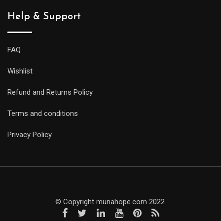
Help & Support
FAQ
Wishlist
Refund and Returns Policy
Terms and conditions
Privacy Policy
© Copyright munahope.com 2022.