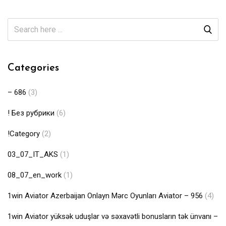
Categories
– 686
(3)
! Без рубрики
(6)
!Category
(2)
03_07_IT_AKS
(1)
08_07_en_work
(1)
1win Aviator Azerbaijan Onlayn Mərc Oyunları Aviator – 956
(4)
1win Aviator yüksək uduşlar və səxavətli bonusların tək ünvanı –