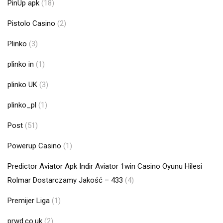
PinUp apk
(18)
Pistolo Casino
(2)
Plinko
(3)
plinko in
(1)
plinko UK
(3)
plinko_pl
(1)
Post
(51)
Powerup Casino
(1)
Predictor Aviator Apk Indir Aviator 1win Casino Oyunu Hilesi
Rolmar Dostarczamy Jakość – 433
(4)
Premijer Liga
(1)
prwd.co.uk
(2)