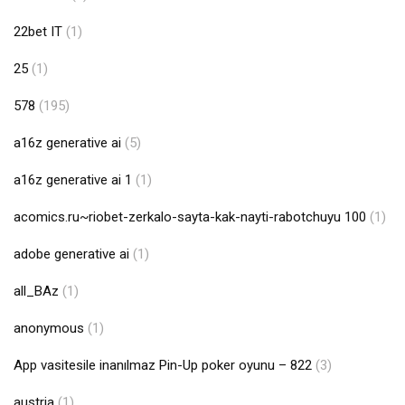
22bet IT
(1)
25
(1)
578
(195)
a16z generative ai
(5)
a16z generative ai 1
(1)
acomics.ru~riobet-zerkalo-sayta-kak-nayti-rabotchuyu 100
(1)
adobe generative ai
(1)
all_BAz
(1)
anonymous
(1)
App vasitesile inanılmaz Pin-Up poker oyunu – 822
(3)
austria
(1)