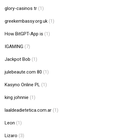
glory-casinos tr
(1)
greekembassy.org.uk
(1)
How BitGPT-App is
(1)
IGAMING
(7)
Jackpot Bob
(1)
julebeaute.com 80
(1)
Kasyno Online PL
(1)
king johnnie
(1)
laaldeadietetica.com.ar
(1)
Leon
(1)
Lizaro
(3)