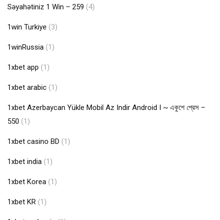
Səyahətiniz 1 Win – 259
(4)
1win Turkiye
(3)
1winRussia
(1)
1xbet app
(1)
1xbet arabic
(1)
1xbet Azerbaycan Yükle Mobil Az Indir Android I ~ একুশে প্রেস –
550
(1)
1xbet casino BD
(1)
1xbet india
(1)
1xbet Korea
(1)
1xbet KR
(1)