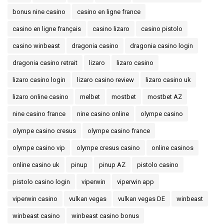
bonus nine casino
casino en ligne france
casino en ligne français
casino lizaro
casino pistolo
casino winbeast
dragonia casino
dragonia casino login
dragonia casino retrait
lizaro
lizaro casino
lizaro casino login
lizaro casino review
lizaro casino uk
lizaro online casino
melbet
mostbet
mostbet AZ
nine casino france
nine casino online
olympe casino
olympe casino cresus
olympe casino france
olympe casino vip
olympe cresus casino
online casinos
online casino uk
pinup
pinup AZ
pistolo casino
pistolo casino login
viperwin
viperwin app
viperwin casino
vulkan vegas
vulkan vegas DE
winbeast
winbeast casino
winbeast casino bonus