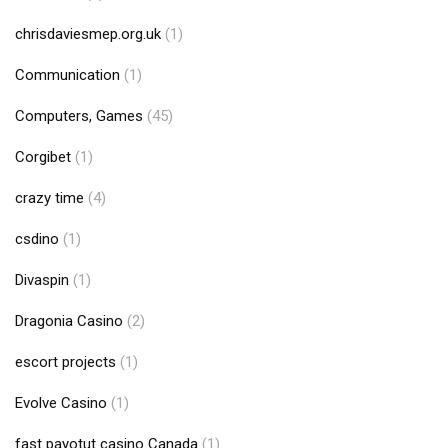
chrisdaviesmep.org.uk
(1)
Communication
(1)
Computers, Games
(45)
Corgibet
(1)
crazy time
(4)
csdino
(1)
Divaspin
(1)
Dragonia Casino
(2)
escort projects
(1)
Evolve Casino
(1)
fast payotut casino Canada
(1)