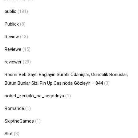
public
(181)
Publick
(8)
Review
(13)
Reviewe
(15)
reviewer
(29)
Rəsmi Veb Saytı Bağlayın️ Sürətli Ödənişlər, Gündəlik Bonuslar,
Bütün Bunlar Sizi Pin Up Casinoda Gözləyir – 844
(3)
riobet_zerkalo_na_segodnya
(1)
Romance
(1)
SkiptheGames
(1)
Slot
(3)