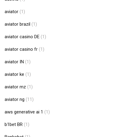
aviator
(1)
aviator brazil
(1)
aviator casino DE
(1)
aviator casino fr
(1)
aviator IN
(1)
aviator ke
(1)
aviator mz
(1)
aviator ng
(11)
aws generative ai 1
(1)
b1bet BR
(1)