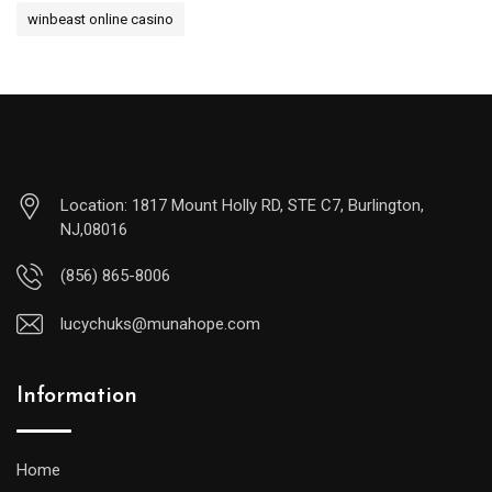
winbeast online casino
Location: 1817 Mount Holly RD, STE C7, Burlington,
NJ,08016
(856) 865-8006
lucychuks@munahope.com
Information
Home