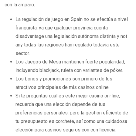
con la amparo.
La regulación de juego en Spain no se efectúa a nivel
franquista, ya que qualquer provincia cuenta
disadvantage una legislación autónoma distinta y not
any todas las regiones han regulado todavía este
sector.
Los Juegos de Mesa mantienen fuerte popularidad,
incluyendo blackjack, ruleta con variantes de póker.
Los bonos y promociones son primero de los
atractivos principales de mis casinos online.
Si te preguntas cuál es este mejor casino on-line,
recuerda que una elección depende de tus
preferencias personales, pero la gestión eficiente de
tu presupuesto es corchete, así como una cuidadosa
elección para casinos seguros con con licencia.