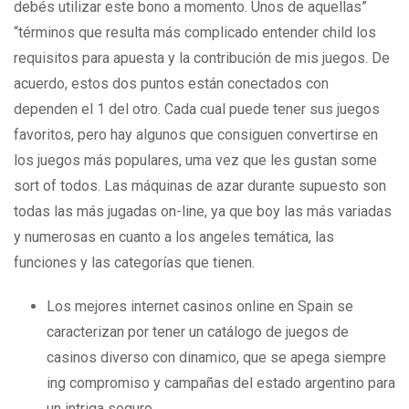
debés utilizar este bono a momento. Unos de aquellas”
“términos que resulta más complicado entender child los
requisitos para apuesta y la contribución de mis juegos. De
acuerdo, estos dos puntos están conectados con
dependen el 1 del otro. Cada cual puede tener sus juegos
favoritos, pero hay algunos que consiguen convertirse en
los juegos más populares, uma vez que les gustan some
sort of todos. Las máquinas de azar durante supuesto son
todas las más jugadas on-line, ya que boy las más variadas
y numerosas en cuanto a los angeles temática, las
funciones y las categorías que tienen.
Los mejores internet casinos online en Spain se
caracterizan por tener un catálogo de juegos de
casinos diverso con dinamico, que se apega siempre
ing compromiso y campañas del estado argentino para
un intriga seguro.