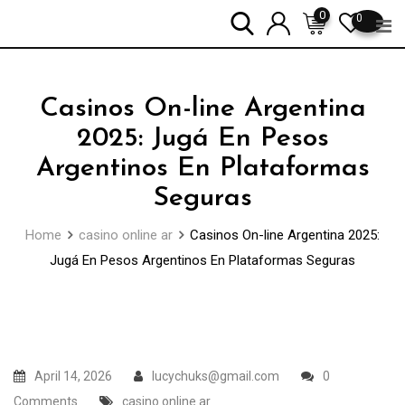
Skip
0
0
to
content
Casinos On-line Argentina
2025: Jugá En Pesos
Argentinos En Plataformas
Seguras
Home
casino online ar
Casinos On-line Argentina 2025:
Jugá En Pesos Argentinos En Plataformas Seguras
April 14, 2026
lucychuks@gmail.com
0
Comments
casino online ar