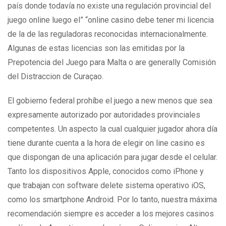
país donde todavía no existe una regulación provincial del
juego online luego el” “online casino debe tener mi licencia
de la de las reguladoras reconocidas internacionalmente.
Algunas de estas licencias son las emitidas por la
Prepotencia del Juego para Malta o are generally Comisión
del Distraccion de Curaçao.
El gobierno federal prohíbe el juego a new menos que sea
expresamente autorizado por autoridades provinciales
competentes. Un aspecto la cual cualquier jugador ahora día
tiene durante cuenta a la hora de elegir on line casino es
que dispongan de una aplicación para jugar desde el celular.
Tanto los dispositivos Apple, conocidos como iPhone y
que trabajan con software delete sistema operativo iOS,
como los smartphone Android. Por lo tanto, nuestra máxima
recomendación siempre es acceder a los mejores casinos