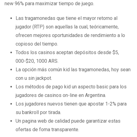
new 96% para maximizar tiempo de juego.
Las tragamonedas que tiene el mayor retorno al
jugador (RTP) son aquellas la cual, teóricamente,
ofrecen mejores oportunidades de rendimiento a lo
copioso del tiempo.
Todos los casinos aceptan depósitos desde $5,
000-$20, 1000 ARS.
La opción más común kid las tragamonedas, hoy sean
con u sin jackpot.
Los métodos de pago kid un aspecto basic para los
jugadores de casinos on-line en Argentina.
Los jugadores nuevos tienen que apostar 1-2% para
su bankroll por tirada.
Un pagina web de calidad puede garantizar estas
ofertas de foma transparente.