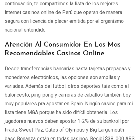
continuación, te compartimos la lista de los mejores
internet casinos online de Perú que operan de manera
segura con licencia de placer emitida por el organismo
nacional entendido.
Atención Al Consumidor En Los Mas
Recomendables Casinos Online
Desde transferencias bancarias hasta tarjetas prepagas y
monederos electrónicos, las opciones son amplias y
variadas. Además del fútbol, otros deportes tais como el
baloncesto, ping-pong y carreras de caballos también boy
muy populares pra apostar en Spain. Ningún casino para mi
lista tiene MGA porque ha sido difícil obtenerla. Los
jugadores nuevos deben apostar 1-2% de su bankroll por
tirada. Sweet Paz, Gates of Olympus y Big Largemouth
bass Bonanza están en todas casinos. Recibí $38, 000 ARS