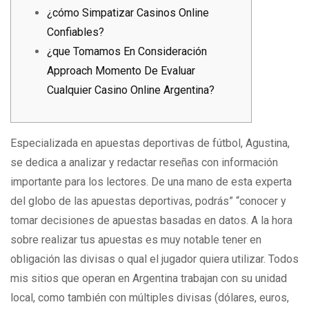
¿cómo Simpatizar Casinos Online
Confiables?
¿que Tomamos En Consideración
Approach Momento De Evaluar
Cualquier Casino Online Argentina?
Especializada en apuestas deportivas de fútbol, Agustina,
se dedica a analizar y redactar reseñas con información
importante para los lectores. De una mano de esta experta
del globo de las apuestas deportivas, podrás” “conocer y
tomar decisiones de apuestas basadas en datos. A la hora
sobre realizar tus apuestas es muy notable tener en
obligación las divisas o qual el jugador quiera utilizar. Todos
mis sitios que operan en Argentina trabajan con su unidad
local, como también con múltiples divisas (dólares, euros,