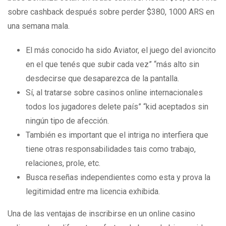
sobre cashback después sobre perder $380, 1000 ARS en
una semana mala.
El más conocido ha sido Aviator, el juego del avioncito
en el que tenés que subir cada vez” “más alto sin
desdecirse que desaparezca de la pantalla.
Sí, al tratarse sobre casinos online internacionales
todos los jugadores delete país” “kid aceptados sin
ningún tipo de afección.
También es important que el intriga no interfiera que
tiene otras responsabilidades tais como trabajo,
relaciones, prole, etc.
Busca reseñas independientes como esta y prova la
legitimidad entre ma licencia exhibida.
Una de las ventajas de inscribirse en un online casino