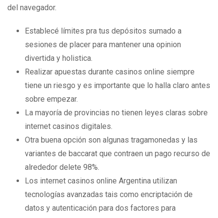
del navegador.
Establecé límites pra tus depósitos sumado a
sesiones de placer para mantener una opinion
divertida y holistica.
Realizar apuestas durante casinos online siempre
tiene un riesgo y es importante que lo halla claro antes
sobre empezar.
La mayoría de provincias no tienen leyes claras sobre
internet casinos digitales.
Otra buena opción son algunas tragamonedas y las
variantes de baccarat que contraen un pago recurso de
alrededor delete 98%.
Los internet casinos online Argentina utilizan
tecnologías avanzadas tais como encriptación de
datos y autenticación para dos factores para