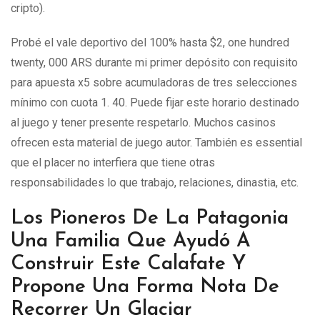
cripto).
Probé el vale deportivo del 100% hasta $2, one hundred
twenty, 000 ARS durante mi primer depósito con requisito
para apuesta x5 sobre acumuladoras de tres selecciones
mínimo con cuota 1. 40. Puede fijar este horario destinado
al juego y tener presente respetarlo. Muchos casinos
ofrecen esta material de juego autor. También es essential
que el placer no interfiera que tiene otras
responsabilidades lo que trabajo, relaciones, dinastia, etc.
Los Pioneros De La Patagonia
Una Familia Que Ayudó A
Construir Este Calafate Y
Propone Una Forma Nota De
Recorrer Un Glaciar