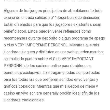
Algunos de los juegos principales de absolutamente todo
casino de entrada calidad se” “describen a continuación.
Están diseñados para que los jugadores existentes sean
beneficiados. Estos pueden verse reflejados como
recompensas durante depósito o algun programa de apego
o club VERY IMPORTANT PERSONEL. Mientras que mis
jugadores jueguen y disfruten en una web, pueden marchar
acumulando puntos sobre el Club VERY IMPORTANT
PERSONEL de los casinos online para desbloquear
beneficios exclusivos. Las tragamonedas son perfectas
para los todas las que prefieren sonidos envolventes y
gráficos coloridos. Mientras que mis juegos de mesa y
casino en vivo son are generally opción ideal afin de los
jugadores tradicionales.