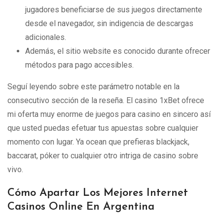
jugadores beneficiarse de sus juegos directamente
desde el navegador, sin indigencia de descargas
adicionales.
Además, el sitio website es conocido durante ofrecer
métodos para pago accesibles.
Seguí leyendo sobre este parámetro notable en la
consecutivo sección de la reseña. El casino 1xBet ofrece
mi oferta muy enorme de juegos para casino en sincero así
que usted puedas efetuar tus apuestas sobre cualquier
momento con lugar. Ya ocean que prefieras blackjack,
baccarat, póker to cualquier otro intriga de casino sobre
vivo.
Cómo Apartar Los Mejores Internet
Casinos Online En Argentina