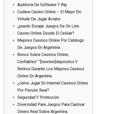
Auditoría De Software Y Rtp
Codere Casino Online – El Mejor Em
Virtude De Jugar Aviator
¿puedo Encajar Juegos De On Line
Casino Online Desde El Celular?
Mejores Casinos Online Por Catálogo
De Juegos En Argentina
Bonos Sobre Casinos Online
Confiables” “[newline]depósitos Y
Retiros Durante Los Mejores Casinos
Online En Argentina
¿cómo Jugar En Internet Casinos Online
Por Peculio Real?
Seguridad Y Protección
Diversidad Para Juegos Para Cautivar
Dinero Real Sobre Argentina