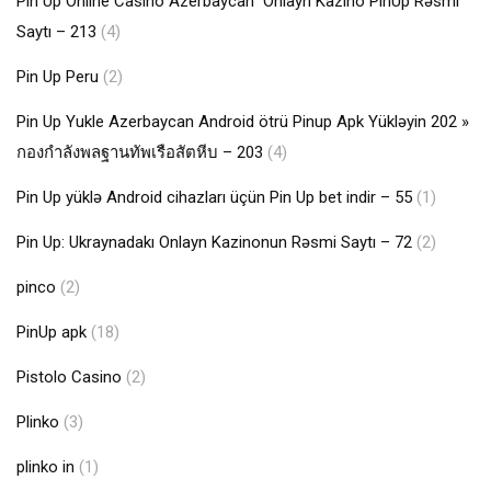
Pin Up Online Casino Azerbaycan ️ Onlayn Kazino PinUp Rəsmi
Saytı – 213
(4)
Pin Up Peru
(2)
Pin Up Yukle Azerbaycan Android ötrü Pinup Apk Yükləyin 202 »
กองกำลังพลฐานทัพเรือสัตหีบ – 203
(4)
Pin Up yüklə Android cihazları üçün Pin Up bet indir – 55
(1)
Pin Up: Ukraynadakı Onlayn Kazinonun Rəsmi Saytı – 72
(2)
pinco
(2)
PinUp apk
(18)
Pistolo Casino
(2)
Plinko
(3)
plinko in
(1)