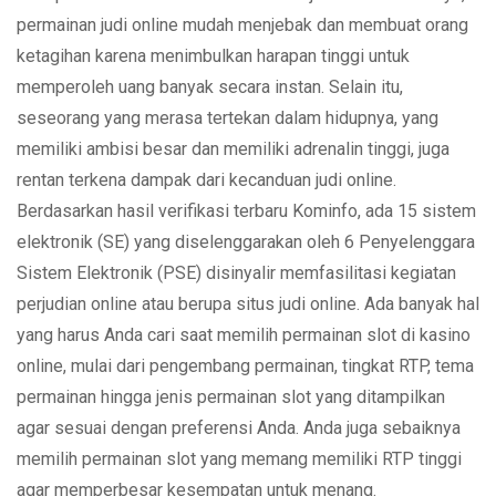
permainan judi online mudah menjebak dan membuat orang
ketagihan karena menimbulkan harapan tinggi untuk
memperoleh uang banyak secara instan. Selain itu,
seseorang yang merasa tertekan dalam hidupnya, yang
memiliki ambisi besar dan memiliki adrenalin tinggi, juga
rentan terkena dampak dari kecanduan judi online.
Berdasarkan hasil verifikasi terbaru Kominfo, ada 15 sistem
elektronik (SE) yang diselenggarakan oleh 6 Penyelenggara
Sistem Elektronik (PSE) disinyalir memfasilitasi kegiatan
perjudian online atau berupa situs judi online. Ada banyak hal
yang harus Anda cari saat memilih permainan slot di kasino
online, mulai dari pengembang permainan, tingkat RTP, tema
permainan hingga jenis permainan slot yang ditampilkan
agar sesuai dengan preferensi Anda. Anda juga sebaiknya
memilih permainan slot yang memang memiliki RTP tinggi
agar memperbesar kesempatan untuk menang.