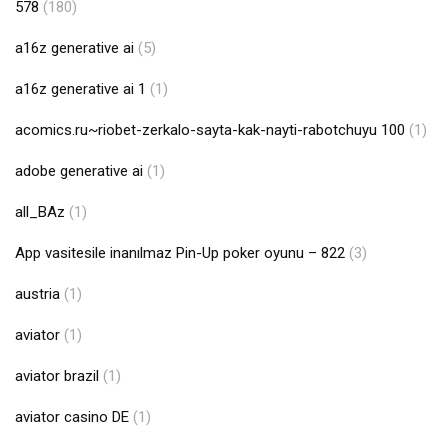
578
(180)
a16z generative ai
(5)
a16z generative ai 1
(1)
acomics.ru~riobet-zerkalo-sayta-kak-nayti-rabotchuyu 100
(1)
adobe generative ai
(1)
all_BAz
(1)
App vasitesile inanılmaz Pin-Up poker oyunu – 822
(3)
austria
(1)
aviator
(1)
aviator brazil
(1)
aviator casino DE
(1)