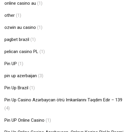
online casino au
(1)
other
(1)
ozwin au casino
(1)
pagbet brazil
(1)
pelican casino PL
(1)
Pin UP
(1)
pin up azerbaijan
(3)
Pin Up Brazil
(1)
Pin Up Casino Azərbaycan ötrü Imkanlarını Təqdim Edir – 139
(4)
Pin UP Online Casino
(1)