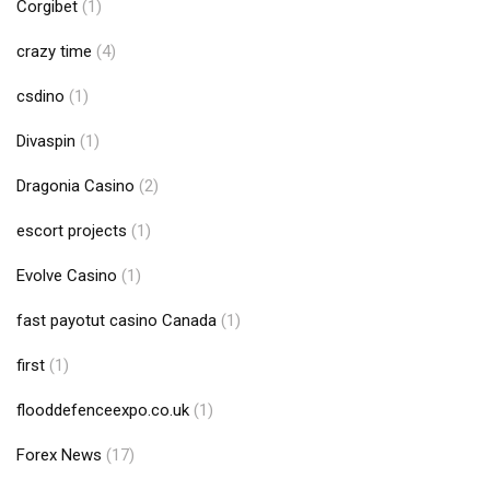
Corgibet
(1)
crazy time
(4)
csdino
(1)
Divaspin
(1)
Dragonia Casino
(2)
escort projects
(1)
Evolve Casino
(1)
fast payotut casino Canada
(1)
first
(1)
flooddefenceexpo.co.uk
(1)
Forex News
(17)