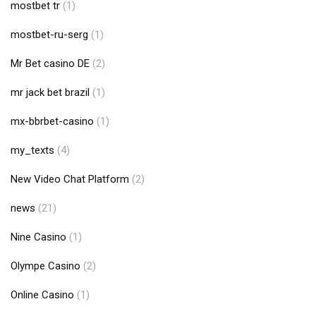
mostbet tr
(1)
mostbet-ru-serg
(1)
Mr Bet casino DE
(2)
mr jack bet brazil
(1)
mx-bbrbet-casino
(1)
my_texts
(4)
New Video Chat Platform
(2)
news
(21)
Nine Casino
(1)
Olympe Casino
(2)
Online Casino
(1)