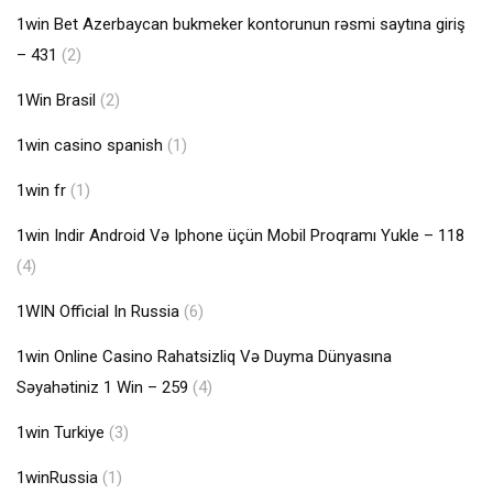
1win Bet Azerbaycan bukmeker kontorunun rəsmi saytına giriş
– 431
(2)
1Win Brasil
(2)
1win casino spanish
(1)
1win fr
(1)
1win Indir Android Və Iphone üçün Mobil Proqramı Yukle – 118
(4)
1WIN Official In Russia
(6)
1win Online Casino Rahatsizliq Və Duyma Dünyasına
Səyahətiniz 1 Win – 259
(4)
1win Turkiye
(3)
1winRussia
(1)