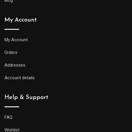
Blog
My Account
My Account
Orders
Addresses
Account details
Help & Support
FAQ
Wishlist