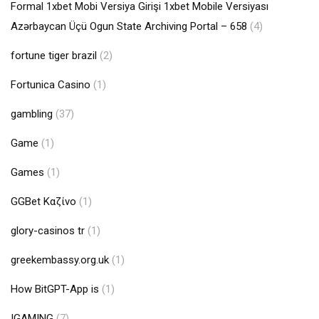
Formal 1xbet Mobi Versiya Girişi 1xbet Mobile Versiyası
Azərbaycan Üçü Ogun State Archiving Portal – 658
(4)
fortune tiger brazil
(2)
Fortunica Casino
(1)
gambling
(37)
Game
(1)
Games
(1)
GGBet Καζίνο
(1)
glory-casinos tr
(1)
greekembassy.org.uk
(1)
How BitGPT-App is
(1)
IGAMING
(7)