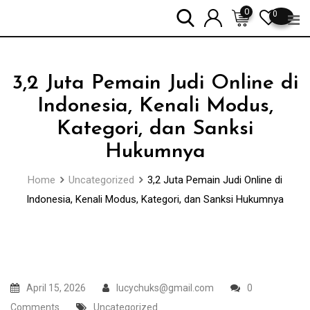
Skip
0
0
to
content
3,2 Juta Pemain Judi Online di
Indonesia, Kenali Modus,
Kategori, dan Sanksi
Hukumnya
Home
Uncategorized
3,2 Juta Pemain Judi Online di
Indonesia, Kenali Modus, Kategori, dan Sanksi Hukumnya
April 15, 2026
lucychuks@gmail.com
0
Comments
Uncategorized