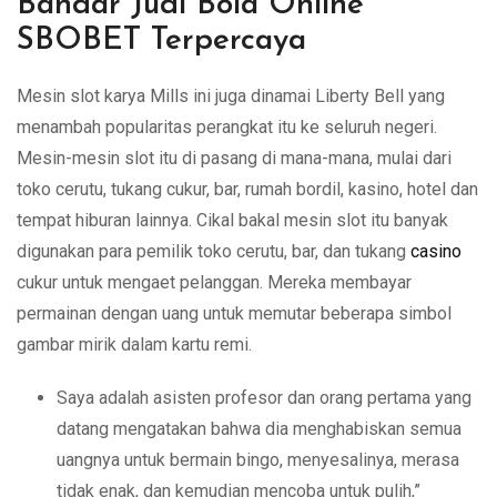
Bandar Judi Bola Online
SBOBET Terpercaya
Mesin slot karya Mills ini juga dinamai Liberty Bell yang
menambah popularitas perangkat itu ke seluruh negeri.
Mesin-mesin slot itu di pasang di mana-mana, mulai dari
toko cerutu, tukang cukur, bar, rumah bordil, kasino, hotel dan
tempat hiburan lainnya. Cikal bakal mesin slot itu banyak
digunakan para pemilik toko cerutu, bar, dan tukang
casino
cukur untuk mengaet pelanggan. Mereka membayar
permainan dengan uang untuk memutar beberapa simbol
gambar mirik dalam kartu remi.
Saya adalah asisten profesor dan orang pertama yang
datang mengatakan bahwa dia menghabiskan semua
uangnya untuk bermain bingo, menyesalinya, merasa
tidak enak, dan kemudian mencoba untuk pulih,”