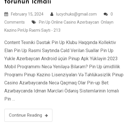
torunun Icmalı
February 15, 2024
lucychuks@gmail.com
0
Comments
Pin Up Online Casino Azerbaycan ️ Onlayn
Kazino PinUp Rəsmi Saytı - 213
Content Texniki Dəstək Pin Up Klubu Haqqında Kollektiv
Elan Pin Up Rəsmi Saytında Cəld Verilən Suallar Pin Up
Yukle Azerbaycan Android üçün Pinup Apk Yükləyin 2023
Mobil Proqramımı Necə Yeniləyə Bilərəm? Pin Up ümidlilik
Proqramı Pinup Kazino Lisenziyaları Və Təhlükəsizlik Pinup
Casino Azərbaycanda Necə Qaçmaq Olar Pin-up Bet:
Azərbaycanda Idman Mərcləri Ödəniş Sistemlərinin Icmalı
Pin …
Continue Reading