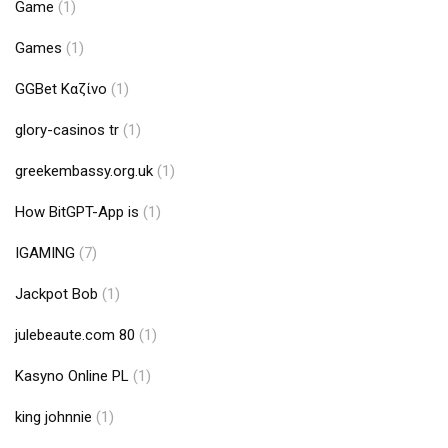
Game
(1)
Games
(1)
GGBet Καζίνο
(1)
glory-casinos tr
(1)
greekembassy.org.uk
(1)
How BitGPT-App is
(1)
IGAMING
(7)
Jackpot Bob
(1)
julebeaute.com 80
(1)
Kasyno Online PL
(1)
king johnnie
(1)