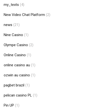
my_texts
(4)
New Video Chat Platform
(2)
news
(21)
Nine Casino
(1)
Olympe Casino
(2)
Online Casino
(1)
online casino au
(1)
ozwin au casino
(1)
pagbet brazil
(1)
pelican casino PL
(1)
Pin UP
(1)