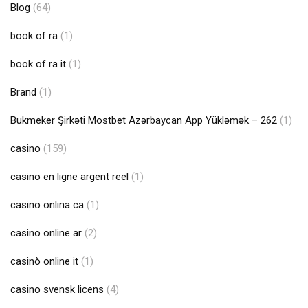
Blog
(64)
book of ra
(1)
book of ra it
(1)
Brand
(1)
Bukmeker Şirkəti Mostbet Azərbaycan App Yükləmək – 262
(1)
casino
(159)
casino en ligne argent reel
(1)
casino onlina ca
(1)
casino online ar
(2)
casinò online it
(1)
casino svensk licens
(4)