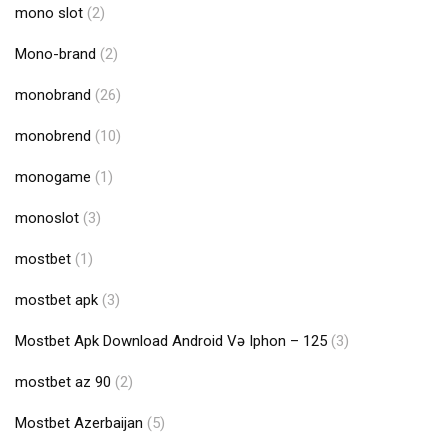
mono slot
(2)
Mono-brand
(2)
monobrand
(26)
monobrend
(10)
monogame
(1)
monoslot
(3)
mostbet
(1)
mostbet apk
(3)
Mostbet Apk Download Android Və Iphon – 125
(3)
mostbet az 90
(2)
Mostbet Azerbaijan
(5)