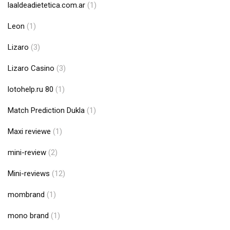
laaldeadietetica.com.ar
(1)
Leon
(1)
Lizaro
(3)
Lizaro Casino
(3)
lotohelp.ru 80
(1)
Match Prediction Dukla
(1)
Maxi reviewe
(1)
mini-review
(2)
Mini-reviews
(12)
mombrand
(1)
mono brand
(1)