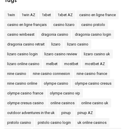
Tags
1win
1win AZ
1xbet
1xbet AZ
casino en ligne france
casino en ligne français
casino lizaro
casino pistolo
casino winbeast
dragonia casino
dragonia casino login
dragonia casino retrait
lizaro
lizaro casino
lizaro casino login
lizaro casino review
lizaro casino uk
lizaro online casino
melbet
mostbet
mostbet AZ
nine casino
nine casino connexion
nine casino france
nine casino online
olympe casino
olympe casino cresus
olympe casino france
olympe casino vip
olympe cresus casino
online casinos
online casino uk
outdoor adventures in the uk
pinup
pinup AZ
pistolo casino
pistolo casino login
uk online casinos