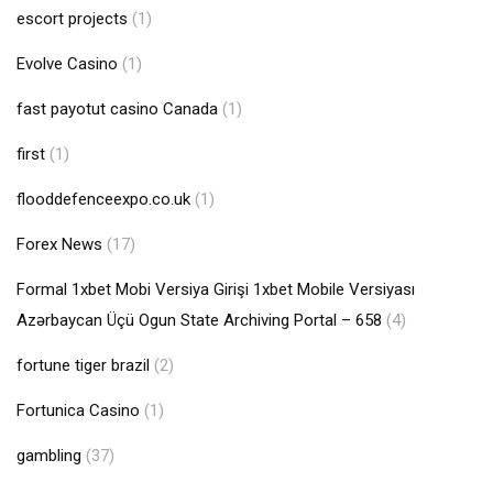
escort projects
(1)
Evolve Casino
(1)
fast payotut casino Canada
(1)
first
(1)
flooddefenceexpo.co.uk
(1)
Forex News
(17)
Formal 1xbet Mobi Versiya Girişi 1xbet Mobile Versiyası
Azərbaycan Üçü Ogun State Archiving Portal – 658
(4)
fortune tiger brazil
(2)
Fortunica Casino
(1)
gambling
(37)