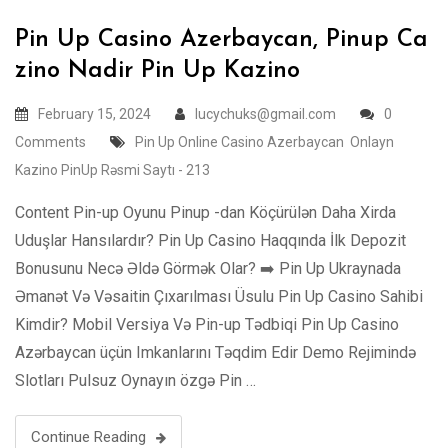
Pin Up Casino Azerbaycan, Pinup Ca
zino Nadir Pin Up Kazino
February 15, 2024
lucychuks@gmail.com
0
Comments
Pin Up Online Casino Azerbaycan ️ Onlayn
Kazino PinUp Rəsmi Saytı - 213
Content Pin-up Oyunu Pinup -dan Köçürülən Daha Xirda
Uduşlar Hansılardır? Pin Up Casino Haqqında İlk Depozit
Bonusunu Necə Əldə Görmək Olar? ➡️ Pin Up Ukraynada
Əmanət Və Vəsaitin Çıxarılması Üsulu Pin Up Casino Sahibi
Kimdir? Mobil Versiya Və Pin-up Tədbiqi Pin Up Casino
Azərbaycan üçün Imkanlarını Təqdim Edir Demo Rejimində
Slotları Pulsuz Oynayın özgə Pin …
Continue Reading