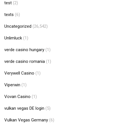
test
(2)
texts
(6)
Uncategorized
(26,542)
Unlimluck
(1)
verde casino hungary
(1)
verde casino romania
(1)
Verywell Casino
(1)
Viperwin
(1)
Vovan Casino
(1)
vulkan vegas DE login
(5)
Vulkan Vegas Germany
(6)