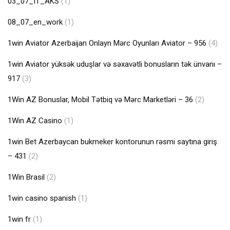
03_07_IT_AKS
(1)
08_07_en_work
(1)
1win Aviator Azerbaijan Onlayn Mərc Oyunları Aviator – 956
(4)
1win Aviator yüksək uduşlar və səxavətli bonusların tək ünvanı –
917
(3)
1Win AZ Bonuslar, Mobil Tətbiq və Mərc Marketləri – 36
(2)
1Win AZ Casino
(1)
1win Bet Azerbaycan bukmeker kontorunun rəsmi saytına giriş
– 431
(2)
1Win Brasil
(2)
1win casino spanish
(1)
1win fr
(1)