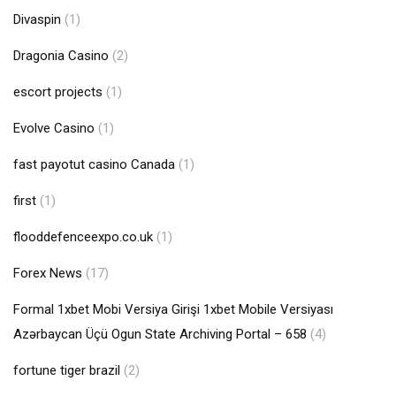
Divaspin
(1)
Dragonia Casino
(2)
escort projects
(1)
Evolve Casino
(1)
fast payotut casino Canada
(1)
first
(1)
flooddefenceexpo.co.uk
(1)
Forex News
(17)
Formal 1xbet Mobi Versiya Girişi 1xbet Mobile Versiyası
Azərbaycan Üçü Ogun State Archiving Portal – 658
(4)
fortune tiger brazil
(2)