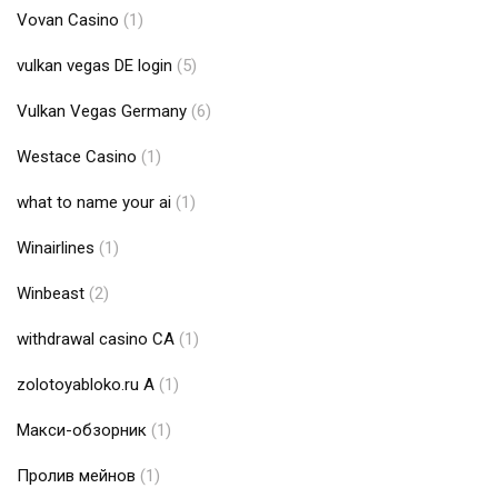
Vovan Casino
(1)
vulkan vegas DE login
(5)
Vulkan Vegas Germany
(6)
Westace Casino
(1)
what to name your ai
(1)
Winairlines
(1)
Winbeast
(2)
withdrawal casino CA
(1)
zolotoyabloko.ru A
(1)
Макси-обзорник
(1)
Пролив мейнов
(1)