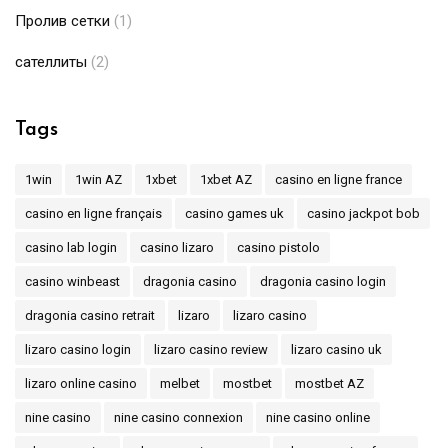
Пролив сетки
(1)
сателлиты
(2)
Tags
1win
1win AZ
1xbet
1xbet AZ
casino en ligne france
casino en ligne français
casino games uk
casino jackpot bob
casino lab login
casino lizaro
casino pistolo
casino winbeast
dragonia casino
dragonia casino login
dragonia casino retrait
lizaro
lizaro casino
lizaro casino login
lizaro casino review
lizaro casino uk
lizaro online casino
melbet
mostbet
mostbet AZ
nine casino
nine casino connexion
nine casino online