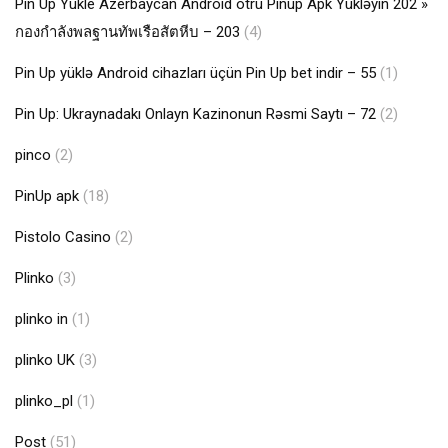
Pin Up Yukle Azerbaycan Android ötrü Pinup Apk Yükləyin 202 »
กองกำลังพลฐานทัพเรือสัตหีบ – 203
(4)
Pin Up yüklə Android cihazları üçün Pin Up bet indir – 55
(1)
Pin Up: Ukraynadakı Onlayn Kazinonun Rəsmi Saytı – 72
(2)
pinco
(2)
PinUp apk
(18)
Pistolo Casino
(2)
Plinko
(3)
plinko in
(1)
plinko UK
(3)
plinko_pl
(1)
Post
(51)