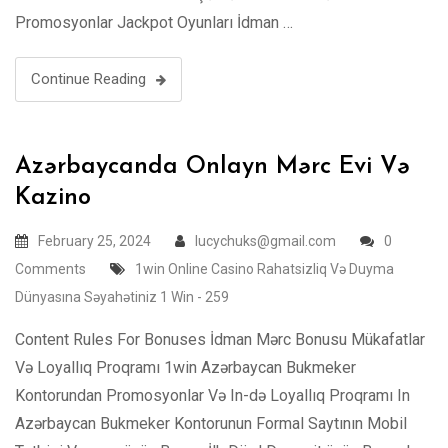
Promosyonlar Jackpot Oyunları İdman …
Continue Reading
Azərbaycanda Onlayn Mərc Evi Və
Kazino
February 25, 2024
lucychuks@gmail.com
0
Comments
1win Online Casino Rahatsizliq Və Duyma
Dünyasına Səyahətiniz 1 Win - 259
Content Rules For Bonuses İdman Mərc Bonusu Mükafatlar
Və Loyallıq Proqramı 1win Azərbaycan Bukmeker
Kontorundan Promosyonlar Və In-də Loyallıq Proqramı In
Azərbaycan Bukmeker Kontorunun Formal Saytının Mobil