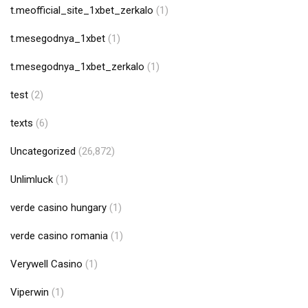
t.meofficial_site_1xbet_zerkalo
(1)
t.mesegodnya_1xbet
(1)
t.mesegodnya_1xbet_zerkalo
(1)
test
(2)
texts
(6)
Uncategorized
(26,872)
Unlimluck
(1)
verde casino hungary
(1)
verde casino romania
(1)
Verywell Casino
(1)
Viperwin
(1)