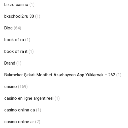
bizzo casino
(1)
bkschool2.ru 30
(1)
Blog
(64)
book of ra
(1)
book of ra it
(1)
Brand
(1)
Bukmeker Şirkəti Mostbet Azərbaycan App Yükləmək – 262
(1)
casino
(159)
casino en ligne argent reel
(1)
casino onlina ca
(1)
casino online ar
(2)