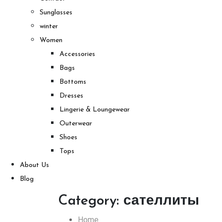
Sunglasses
winter
Women
Accessories
Bags
Bottoms
Dresses
Lingerie & Loungewear
Outerwear
Shoes
Tops
About Us
Blog
Category:
сателлиты
Home