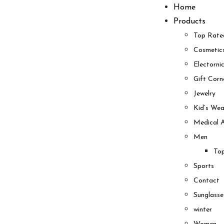
Skip
Home
to
Products
content
Top Rate
Cosmetic
Electorni
Gift Corn
Jewelry
Kid’s Wea
Medical A
Men
To
Sports
Contact
Sunglasse
winter