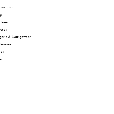
essories
gs
ttoms
sses
gerie & Loungewear
terwear
oes
ps