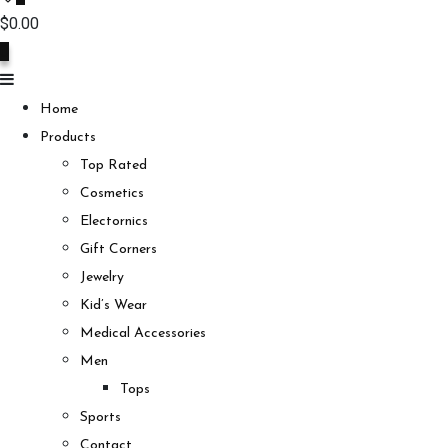
$
0.00
0
Home
Products
Top Rated
Cosmetics
Electornics
Gift Corners
Jewelry
Kid’s Wear
Medical Accessories
Men
Tops
Sports
Contact