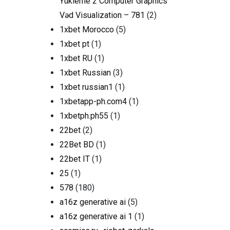
Yükleme 2 Computer Graphics
Vəd Visualization – 781
(2)
1xbet Morocco
(5)
1xbet pt
(1)
1xbet RU
(1)
1xbet Russian
(3)
1xbet russian1
(1)
1xbetapp-ph.com4
(1)
1xbetph.ph55
(1)
22bet
(2)
22Bet BD
(1)
22bet IT
(1)
25
(1)
578
(180)
a16z generative ai
(5)
a16z generative ai 1
(1)