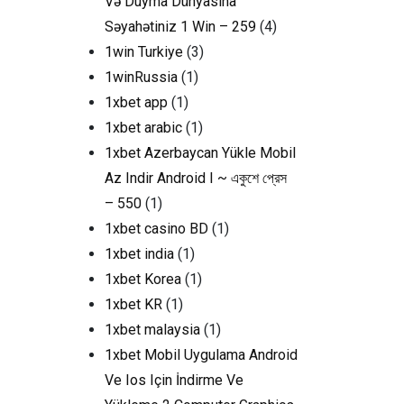
Və Duyma Dünyasına
Səyahətiniz 1 Win – 259
(4)
1win Turkiye
(3)
1winRussia
(1)
1xbet app
(1)
1xbet arabic
(1)
1xbet Azerbaycan Yükle Mobil
Az Indir Android I ~ একুশে প্রেস
– 550
(1)
1xbet casino BD
(1)
1xbet india
(1)
1xbet Korea
(1)
1xbet KR
(1)
1xbet malaysia
(1)
1xbet Mobil Uygulama Android
Ve Ios Için İndirme Ve