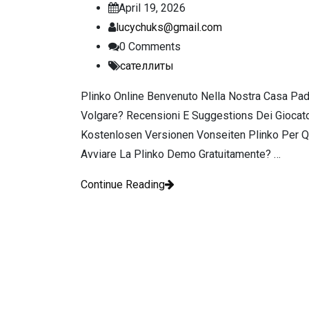
April 19, 2026
lucychuks@gmail.com
0 Comments
сателлиты
Plinko Online Benvenuto Nella Nostra Casa Pad
Volgare? Recensioni E Suggestions Dei Giocator
Kostenlosen Versionen Vonseiten Plinko Per 
Avviare La Plinko Demo Gratuitamente? …
Continue Reading