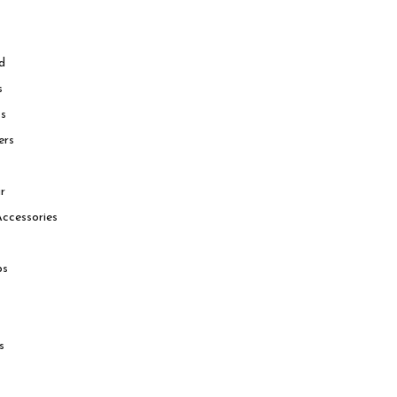
d
s
cs
ers
r
ccessories
ps
s