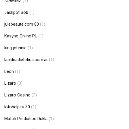
IGAMING
(7)
Jackpot Bob
(1)
julebeaute.com 80
(1)
Kasyno Online PL
(1)
king johnnie
(1)
laaldeadietetica.com.ar
(1)
Leon
(1)
Lizaro
(3)
Lizaro Casino
(3)
lotohelp.ru 80
(1)
Match Prediction Dukla
(1)