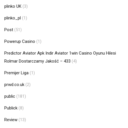
plinko UK
(3)
plinko_pl
(1)
Post
(51)
Powerup Casino
(1)
Predictor Aviator Apk Indir Aviator 1win Casino Oyunu Hilesi
Rolmar Dostarczamy Jakość – 433
(4)
Premijer Liga
(1)
prwd.co.uk
(2)
public
(181)
Publick
(8)
Review
(13)