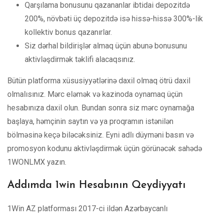
Qarşılama bonusunu qazananlar ibtidai depozitdə
200%, növbəti üç depozitdə isə hissə-hissə 300%-lik
kollektiv bonus qazanırlar.
Siz dərhal bildirişlər almaq üçün abunə bonusunu
aktivləşdirmək təklifi alacaqsınız.
Bütün platforma xüsusiyyətlərinə daxil olmaq ötrü daxil
olmalısınız. Mərc eləmək və kazinoda oynamaq üçün
hesabınıza daxil olun. Bundan sonra siz mərc oynamağa
başlaya, həmçinin saytın və ya proqramın istənilən
bölməsinə keçə biləcəksiniz. Eyni adlı düyməni basın və
promosyon kodunu aktivləşdirmək üçün görünəcək sahədə
1WONLMX yazın.
Addımda 1win Hesabının Qeydiyyatı
1Win AZ platforması 2017-ci ildən Azərbaycanlı