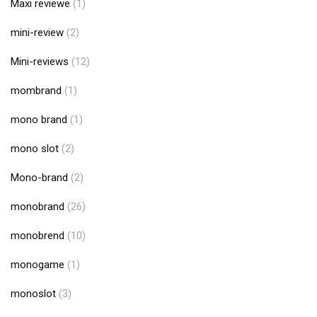
Maxi reviewe
(1)
mini-review
(2)
Mini-reviews
(12)
mombrand
(1)
mono brand
(1)
mono slot
(2)
Mono-brand
(2)
monobrand
(26)
monobrend
(10)
monogame
(1)
monoslot
(3)