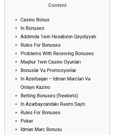
Content
Casino Bonus
In Bonuses
Addımda 1win Hesabının Qeydiyyatı
Rules For Bonuses
Problems With Receiving Bonuses
Məşhur 1win Casino Oyunları
Bonuslar Və Promosyonlar
In Azerbaijan – İdman Mərcləri Və
Onlayn Kazino
Betting Bonuses (freebets)
In Azərbaycandakı Rəsmi Saytı
Rules For Bonuses
Poker
İdman Mərc Bonusu