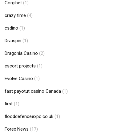
Corgibet
(1)
crazy time
(4)
csdino
(1)
Divaspin
(1)
Dragonia Casino
(2)
escort projects
(1)
Evolve Casino
(1)
fast payotut casino Canada
(1)
first
(1)
flooddefenceexpo.co.uk
(1)
Forex News
(17)