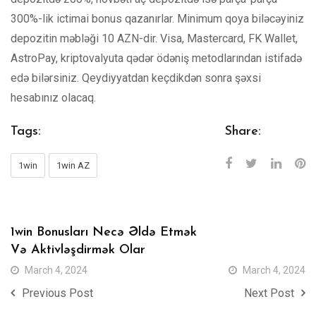
300%-lik ictimai bonus qazanırlar. Minimum qoya biləcəyiniz
depozitin məbləği 10 AZN-dir. Visa, Mastercard, FK Wallet,
AstroPay, kriptovalyuta qədər ödəniş metodlarından istifadə
edə bilərsiniz. Qeydiyyatdan keçdikdən sonra şəxsi
hesabınız olacaq.
Tags:
Share:
1win
1win AZ
1win Bonusları Necə Əldə Etmək
Və Aktivləşdirmək Olar
March 4, 2024
March 4, 2024
Previous Post
Next Post