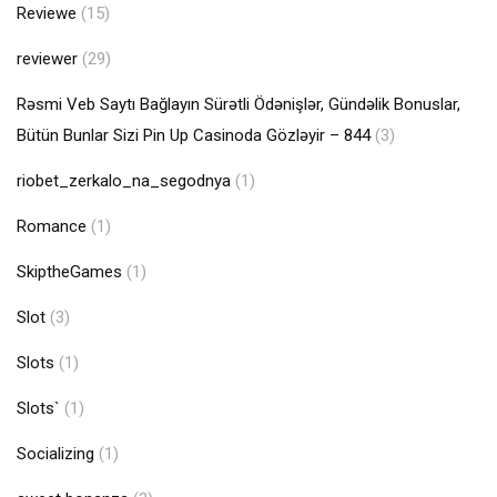
Reviewe
(15)
reviewer
(29)
Rəsmi Veb Saytı Bağlayın️ Sürətli Ödənişlər, Gündəlik Bonuslar,
Bütün Bunlar Sizi Pin Up Casinoda Gözləyir – 844
(3)
riobet_zerkalo_na_segodnya
(1)
Romance
(1)
SkiptheGames
(1)
Slot
(3)
Slots
(1)
Slots`
(1)
Socializing
(1)