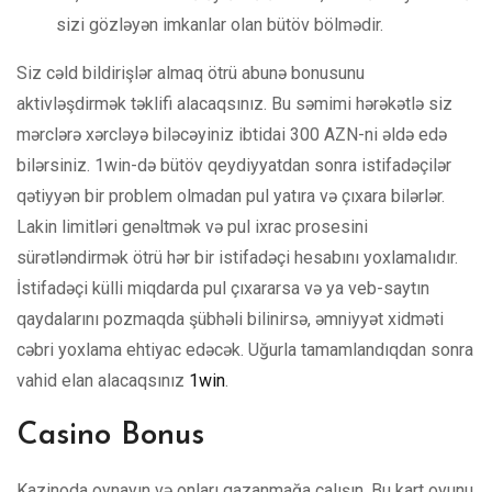
sizi gözləyən imkanlar olan bütöv bölmədir.
Siz cəld bildirişlər almaq ötrü abunə bonusunu
aktivləşdirmək təklifi alacaqsınız. Bu səmimi hərəkətlə siz
mərclərə xərcləyə biləcəyiniz ibtidai 300 AZN-ni əldə edə
bilərsiniz. 1win-də bütöv qeydiyyatdan sonra istifadəçilər
qətiyyən bir problem olmadan pul yatıra və çıxara bilərlər.
Lakin limitləri genəltmək və pul ixrac prosesini
sürətləndirmək ötrü hər bir istifadəçi hesabını yoxlamalıdır.
İstifadəçi külli miqdarda pul çıxararsa və ya veb-saytın
qaydalarını pozmaqda şübhəli bilinirsə, əmniyyət xidməti
cəbri yoxlama ehtiyac edəcək. Uğurla tamamlandıqdan sonra
vahid elan alacaqsınız
1win
.
Casino Bonus
Kazinoda oynayın və onları qazanmağa çalışın. Bu kart oyunu